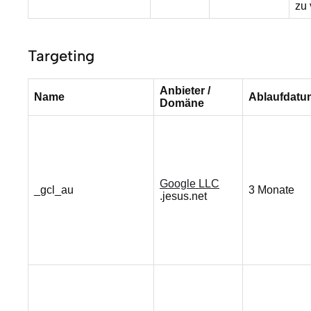
zu 
Targeting
Anbieter /
Name
Ablaufdatu
Domäne
Google LLC
_gcl_au
3 Monate
.jesus.net