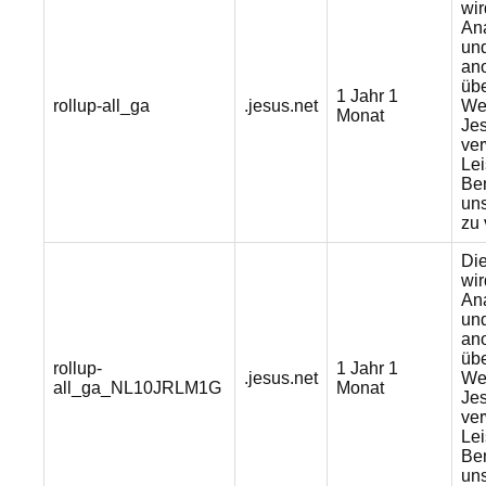
wi
Ana
un
an
üb
1 Jahr 1
rollup-all_ga
.jesus.net
Web
Monat
Jes
ver
Lei
Be
un
zu 
Di
wi
Ana
un
an
üb
rollup-
1 Jahr 1
.jesus.net
Web
all_ga_NL10JRLM1G
Monat
Jes
ver
Lei
Be
un