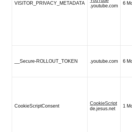
YouTube
VISITOR_PRIVACY_METADATA
6 M
.youtube.com
__Secure-ROLLOUT_TOKEN
.youtube.com
6 M
CookieScript
CookieScriptConsent
1 M
de.jesus.net