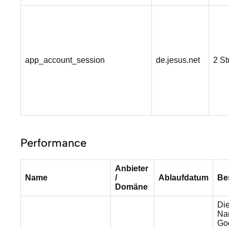
app_account_session
de.jesus.net
2 S
Performance
Anbieter
Name
/
Ablaufdatum
Be
Domäne
Die
Nam
Go