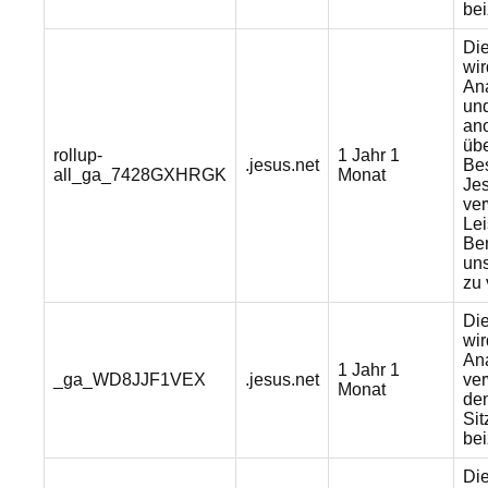
bei
Di
wi
Ana
un
an
übe
rollup-
1 Jahr 1
.jesus.net
Bes
all_ga_7428GXHRGK
Monat
Jes
ver
Lei
Ben
un
zu 
Di
wi
Ana
1 Jahr 1
_ga_WD8JJF1VEX
.jesus.net
ve
Monat
de
Sit
bei
Di