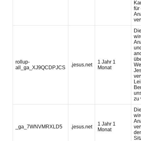
Ka
für
Ana
ve
Di
wi
Ana
un
an
üb
rollup-
1 Jahr 1
.jesus.net
Web
all_ga_XJ9QCDPJCS
Monat
Jes
ver
Lei
Be
un
zu 
Di
wi
Ana
1 Jahr 1
_ga_7WNVMRXLD5
.jesus.net
ve
Monat
de
Sit