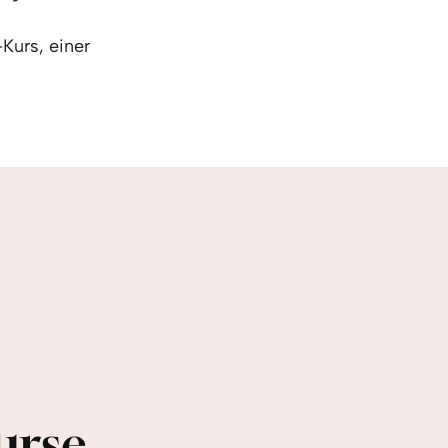
KO
Korean
MG
Malagas
Kurs, einer
MM
Burmes
NL
Dutch
NL
Flemish
NO
Norwegi
PT
Portugue
RO
Romania
RU
Russian
SV
Swedish
TA
Tamil
TH
Thai
TL
Tagalog
TL
Taglish
TR
Turkish
UK
Ukrainian
urse
UR
Urdu