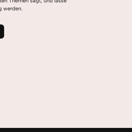
ten Themen sagt, und lasse
g werden.