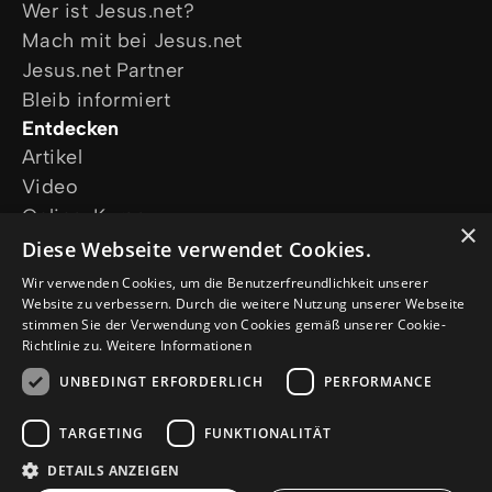
Wer ist Jesus.net?
Mach mit bei Jesus.net
Jesus.net Partner
Bleib informiert
Entdecken
Artikel
Video
Online-Kurse
×
Unsere Projekte
Diese Webseite verwendet Cookies.
Ich wünsche mir Gebet
Wir verwenden Cookies, um die Benutzerfreundlichkeit unserer
Ich habe eine Frage
Website zu verbessern. Durch die weitere Nutzung unserer Webseite
stimmen Sie der Verwendung von Cookies gemäß unserer Cookie-
Folge uns
Richtlinie zu.
Weitere Informationen
UNBEDINGT ERFORDERLICH
PERFORMANCE
TARGETING
FUNKTIONALITÄT
DETAILS ANZEIGEN