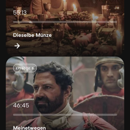
55:13
Dieselbe Münze
EPISODE 5
46:45
Meinetwegen