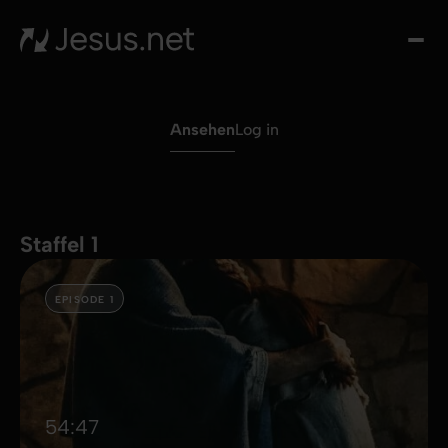
Entd
Je
Th
Cho
Ansehen
Log in
Tägl
And
I
Gla
Staffel 1
wac
Kont
EPISODE 1
54:47