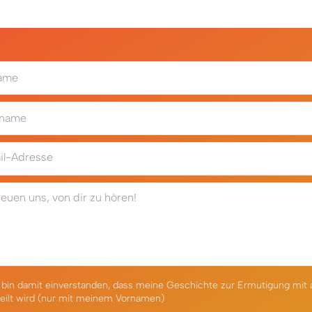
ame
name
il-Adresse
reuen uns, von dir zu hören!
 bin damit einverstanden, dass meine Geschichte zur Ermutigung mit
eilt wird (nur mit meinem Vornamen)