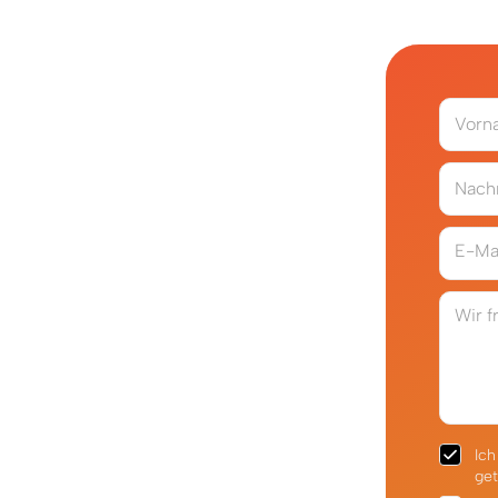
Vorn
Nach
E-Ma
Wir f
Ich
get