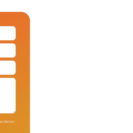
KO
Korean
MG
Malagas
MM
Burmes
NL
Dutch
NL
Flemish
NO
Norwegi
PT
Portugue
RO
Romania
RU
Russian
SV
Swedish
TA
Tamil
TH
Thai
TL
Tagalog
TL
Taglish
TR
Turkish
UK
Ukrainian
 anderen
UR
Urdu