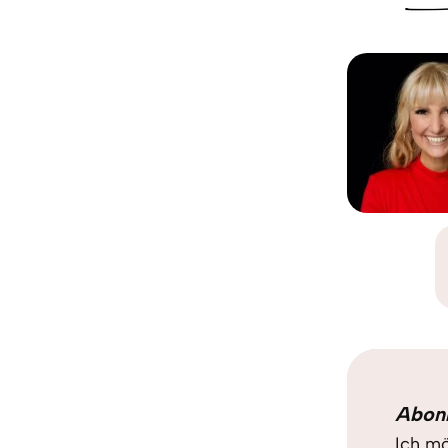
Abon
Ich mö