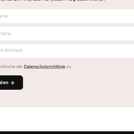
ame
name
il-Adresse
h stimme der
Datenschutzrichtlinie
zu.
den