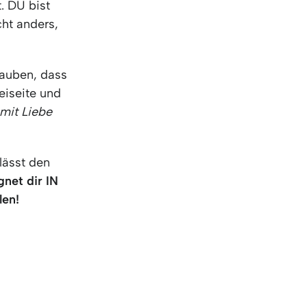
. DU bist
cht anders,
lauben, dass
eiseite und
 mit Liebe
lässt den
net dir IN
en!