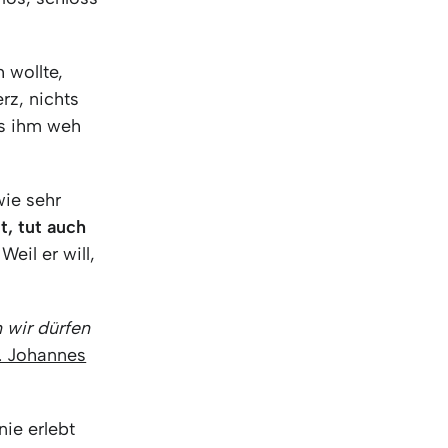
KO
Korean
MG
Malagas
MM
Burmes
 wollte,
NL
Dutch
rz, nichts
NL
Flemish
as ihm weh
NO
Norwegi
PT
Portugue
RO
Romania
wie sehr
RU
Russian
t, tut auch
SV
Swedish
eil er will,
TA
Tamil
TH
Thai
TL
Tagalog
n wir dürfen
TL
Taglish
1. Johannes
TR
Turkish
UK
Ukrainian
ie erlebt
UR
Urdu