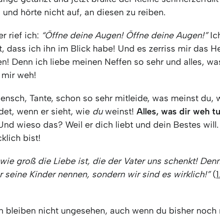
und hörte nicht auf, an diesen zu reiben.
r rief ich:
“Öffne deine Augen! Öffne deine Augen!”
Ich
t, dass ich ihn im Blick habe! Und es zerriss mir das He
en! Denn ich liebe meinen Neffen so sehr und alles, w
h mir weh!
ensch, Tante, schon so sehr mitleide, was meinst du, 
det, wenn er sieht, wie
du
weinst!
Alles, was dir weh tu
Und wieso das? Weil er dich liebt und dein Bestes will. W
klich bist!
wie groß die Liebe ist, die der Vater uns schenkt! Den
r seine Kinder nennen, sondern wir sind es wirklich!”
(
n bleiben nicht ungesehen, auch wenn du bisher noch n