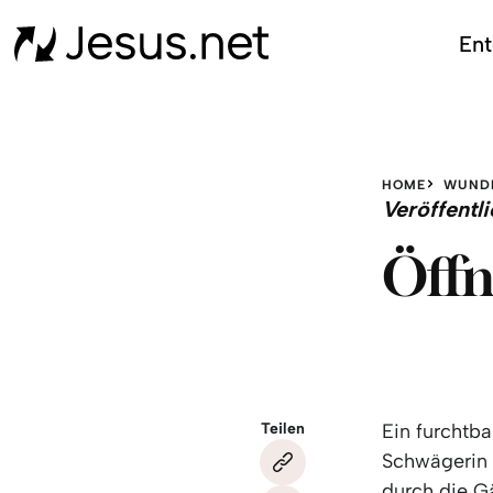
Ent
HOME
WUND
Veröffent
Öffn
Teilen
Ein furchtba
Schwägerin 
durch die Gä