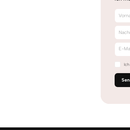
Vorn
Nach
E-Ma
Ic
Sen