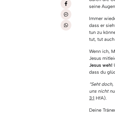
seine Augen 
Immer wiede
dass er sieh
tun zu könn
tut, tut auc
Wenn ich, M
Jesus mitlei
Jesus weh!
dass du glüc
“Seht doch, 
uns nicht nu
3:1
HfA).
Deine Träne