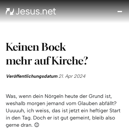
Entd
Je
Th
Cho
Keinen Bock
Tägl
And
mehr auf Kirche?
I
Gla
wac
Veröffentlichungsdatum
21. Apr 2024
Kont
Was, wenn dein Nörgeln heute der Grund ist,
weshalb morgen jemand vom Glauben abfällt?
Uuuuuh, ich weiss, das ist jetzt ein heftiger Start
in den Tag. Doch er ist gut gemeint, bleib also
gerne dran. 😊