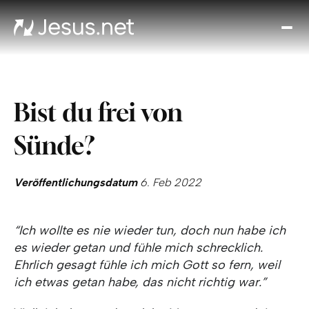
Entd
Je
Th
Cho
Bist du frei von
Tägl
And
Sünde?
I
Gla
wac
Veröffentlichungsdatum
6. Feb 2022
Kont
“Ich wollte es nie wieder tun, doch nun habe ich
es wieder getan und fühle mich schrecklich.
Ehrlich gesagt fühle ich mich Gott so fern, weil
ich etwas getan habe, das nicht richtig war.”