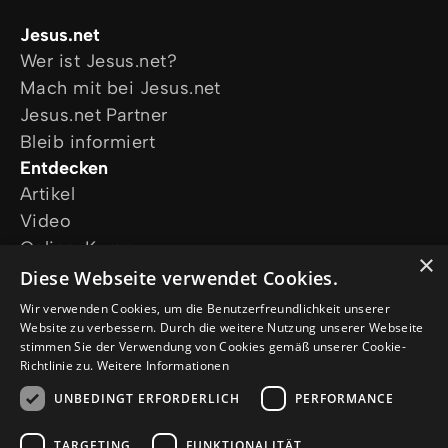
Jesus.net
Wer ist Jesus.net?
Mach mit bei Jesus.net
Jesus.net Partner
Bleib informiert
Entdecken
Artikel
Video
Online-Kurse
×
Unsere Projekte
Diese Webseite verwendet Cookies.
Ich wünsche mir Gebet
Wir verwenden Cookies, um die Benutzerfreundlichkeit unserer
Ich habe eine Frage
Website zu verbessern. Durch die weitere Nutzung unserer Webseite
stimmen Sie der Verwendung von Cookies gemäß unserer Cookie-
Folge uns
Richtlinie zu.
Weitere Informationen
UNBEDINGT ERFORDERLICH
PERFORMANCE
TARGETING
FUNKTIONALITÄT