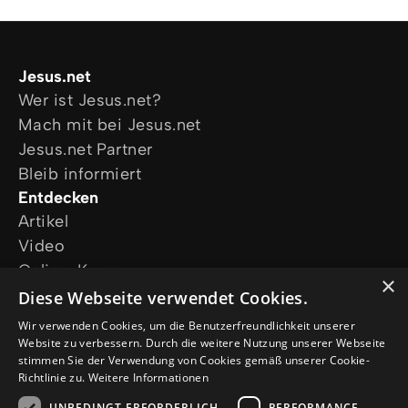
Jesus.net
Wer ist Jesus.net?
Mach mit bei Jesus.net
Jesus.net Partner
Bleib informiert
Entdecken
Artikel
Video
Online-Kurse
×
Unsere Projekte
Diese Webseite verwendet Cookies.
Ich wünsche mir Gebet
Wir verwenden Cookies, um die Benutzerfreundlichkeit unserer
Ich habe eine Frage
Website zu verbessern. Durch die weitere Nutzung unserer Webseite
stimmen Sie der Verwendung von Cookies gemäß unserer Cookie-
Folge uns
Richtlinie zu.
Weitere Informationen
UNBEDINGT ERFORDERLICH
PERFORMANCE