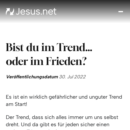
Entd
Je
Th
Cho
Bist du im Trend…
Tägl
And
oder im Frieden?
I
Gla
wac
Veröffentlichungsdatum
30. Jul 2022
Kont
Es ist ein wirklich gefährlicher und unguter Trend
am Start!
Der Trend, dass sich alles immer um uns selbst
dreht. Und da gibt es für jeden sicher einen