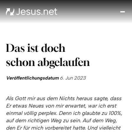
Entd
Je
Th
Cho
Das ist doch
Tägl
And
schon abgelaufen
I
Gla
wac
Veröffentlichungsdatum
6. Jun 2023
Kont
Als Gott mir aus dem Nichts heraus sagte, dass
Er etwas Neues von mir erwartet, war ich erst
einmal völlig perplex. Denn ich glaubte zu 100%,
auf dem richtigen Weg zu sein. Auf dem Weg,
den Er für mich vorbereitet hatte. Und vielleicht