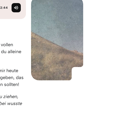
KO
Korean
MG
Malagas
/
2:44
MM
Burmes
NL
Dutch
NL
Flemish
NO
Norwegi
PT
Portugue
 vollen
RO
Romania
 du alleine
RU
Russian
SV
Swedish
TA
Tamil
mir heute
TH
Thai
ugeben, das
TL
Tagalog
n sollten!
TL
Taglish
u ziehen,
TR
Turkish
abei wusste
UK
Ukrainian
UR
Urdu