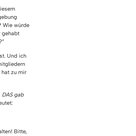
 diesem
mgebung
n? Wie würde
r gehabt
?”
st. Und ich
itgliedern
 hat zu mir
t. DAS gab
utet:
ten! Bitte,