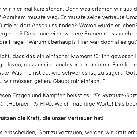
n wir hier mal kurz stehen. Denn was erfahren wir aus
? Abraham musste weg. Er musste seine vertraute U
Würde er dort Anschluss finden? Wovon würde er lebe
tergehen? Diese und viele weitere Fragen muss auch e
die Frage: “Warum überhaupt? Hier war doch alles gut
icht, dass das ein einfacher Moment für ihn gewesen i
gt davon, dass er sich auch vor den anderen Familienm
ste. Was meinst du, wie schwer es ist, zu sagen: “Gott
 wir müssen gehen. Glaubt mir einfach…”
diesen Fragen und Kämpfen heisst es:
“Er vertraute Got
t.”
(
Hebräer 11:9
HfA). Welch mächtige Worte! Das bede
ätzen die Kraft, die unser Vertrauen hat!
 entscheiden, Gott zu vertrauen, werden wir Kraft erhal