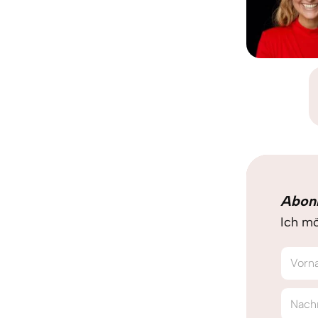
Abon
Ich mö
Vorn
Nach