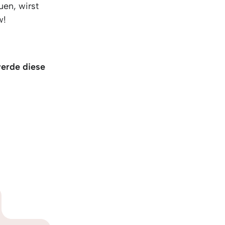
uen, wirst
w!
werde diese