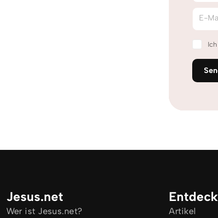
E-Ma
Ic
Sen
Jesus.net
Entdec
Wer ist Jesus.net?
Artikel