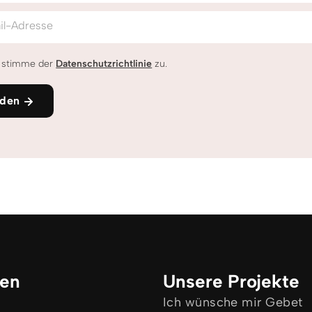
il-Adresse
h stimme der
Datenschutzrichtlinie
zu.
den
ken
Unsere Projekte
Ich wünsche mir Gebet