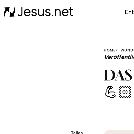
Ent
HOME
WUND
Veröffent
DAS 
💪🏻
Teilen