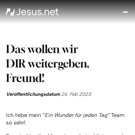
Entd
Je
Th
Cho
Das wollen wir
Tägl
And
DIR weitergeben,
I
Gla
Freund!
wac
Kont
Veröffentlichungsdatum
26. Feb 2023
Ich liebe mein “
Ein Wunder für jeden Tag”
Team
so sehr!