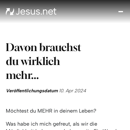
Entd
Je
Th
Cho
Davon brauchst
Tägl
And
du wirklich
I
Gla
mehr...
wac
Kont
Veröffentlichungsdatum
10. Apr 2024
Möchtest du MEHR in deinem Leben?
Was habe ich mich gefreut, als wir die