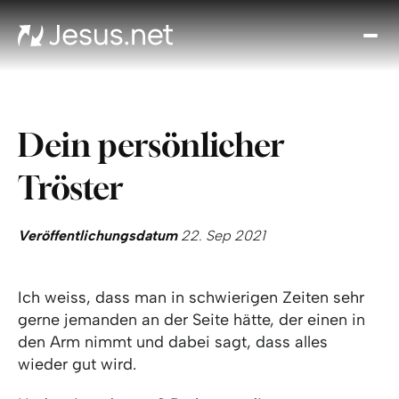
Entd
Je
Th
Cho
Dein persönlicher
Tägl
And
Tröster
I
Gla
wac
Veröffentlichungsdatum
22. Sep 2021
Kont
Ich weiss, dass man in schwierigen Zeiten sehr
gerne jemanden an der Seite hätte, der einen in
den Arm nimmt und dabei sagt, dass alles
wieder gut wird.