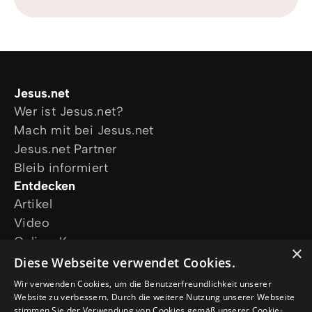
Jesus.net
Wer ist Jesus.net?
Mach mit bei Jesus.net
Jesus.net Partner
Bleib informiert
Entdecken
Artikel
Video
Online-Kurse
×
Unsere Projekte
Diese Webseite verwendet Cookies.
Ich wünsche mir Gebet
Wir verwenden Cookies, um die Benutzerfreundlichkeit unserer
Ich habe eine Frage
Website zu verbessern. Durch die weitere Nutzung unserer Webseite
stimmen Sie der Verwendung von Cookies gemäß unserer Cookie-