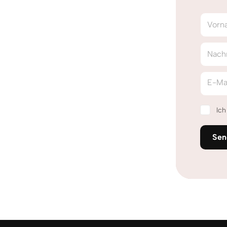
Vorn
Nach
E-Ma
Ic
Sen