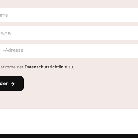
ame
name
il-Adresse
h stimme der
Datenschutzrichtlinie
zu.
den