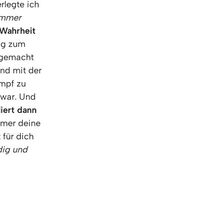
rlegte ich
immer
Wahrheit
ng zum
angemacht
nd mit der
ampf zu
 war. Und
liert dann
mer deine
 für dich
dig und