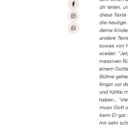
dir teilen, 
diese Texte 
die heutige
deine Kinder
andere Texte
sowas von f
wieder:
“Jet
massiven Rü
einem Gott
Bühne gehen 
Angst vor d
und fühlte m
haben…
“ste
muss Gott di
kann Er gar
mir sehr sc