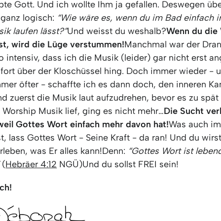
bte Gott. Und ich wollte Ihm ja gefallen. Deswegen übe
ganz logisch:
“Wie wäre es, wenn du im Bad einfach 
ik laufen lässt?”
Und weisst du weshalb?
Wenn du die 
hst, wird die Lüge verstummen!
Manchmal war der Dra
 intensiv, dass ich die Musik (leider) gar nicht erst 
fort über der Kloschüssel hing. Doch immer wieder - u
mmer öfter - schaffte ich es dann doch, den inneren K
d zuerst die Musik laut aufzudrehen, bevor es zu spät
Worship Musik lief, ging es nicht mehr…
Die Sucht ver
 weil Gottes Wort einfach mehr davon hat!
Was auch im
, lass Gottes Wort - Seine Kraft - da ran! Und du wirst
rleben, was Er alles kann!Denn:
“Gottes Wort ist leben
(
Hebräer 4:12
NGÜ)Und du sollst FREI sein!
ch!