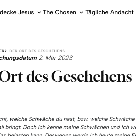
decke Jesus
The Chosen
Tägliche Andacht
ER
DER ORT DES GESCHEHENS
lichungsdatum
2. Mär 2023
Ort des Geschehens
icht, welche Schwäche du hast, bzw. welche Schwäche
all bringt. Doch ich kenne meine Schwächen und ich we
das belasten kann. Deswegen werde ich heute meine E