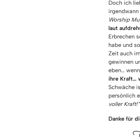
Doch ich lie
irgendwann 
Worship Mus
laut aufdre
Erbrechen so
habe und so
Zeit auch i
gewinnen un
eben… wenn 
ihre Kraft…
Schwäche ist
persönlich e
voller Kraft!”
Danke für di