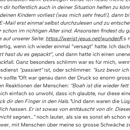
um dir hoffentlich auch in deiner Situation helfen zu kön
deinen Kindern vorliest (was mich sehr freut!), dann bit
 E-Mail erst einmal selbst durchzulesen und zu entsche
 schon im richtigen Alter sind. Ansonsten findest du g
 auf unserer Seite:
https://werist.jesus.net/wunder/
Es 
ertig, wenn ich wieder einmal “versagt” hatte. Ich dac
zt hast du es gepackt”
, und dann hatte ich einen uner
ckfall. Ganz besonders schlimm war es für mich, wen
esdienst
“passiert”
ist, oder schlimmer:
“kurz bevor ich
sollte.”
Oft war genau dann der Druck so enorm gross.
en Reaktionen der Menschen:
“Boah ist die wieder fet
ich einfach so unwohl, dass ich glaubte, nur diese ein
ck dir den Finger in den Hals.”
Und dann waren die Lü
ch hassen. Er ist sowas von enttäuscht von dir. Diesen
 nicht segnen…”
noch lauter, als sie es sonst eh schon w
hwer, mit Menschen über meine so grosse Schwäche z