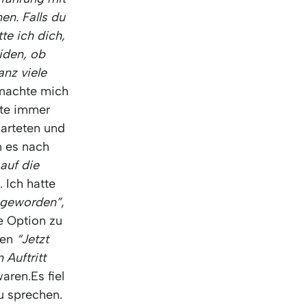
KO
Korean
nen. Falls du
MG
Malagas
te ich dich,
MM
Burmes
iden, ob
NL
Dutch
anz viele
NL
Flemish
machte mich
NO
Norwegi
hte immer
PT
Portugue
warteten und
RO
Romania
n es nach
RU
Russian
 auf die
SV
Swedish
 Ich hatte
TA
Tamil
t geworden”
,
TH
Thai
e Option zu
TL
Tagalog
gen
“Jetzt
TL
Taglish
 Auftritt
TR
Turkish
aren.Es fiel
UK
Ukrainian
u sprechen.
UR
Urdu