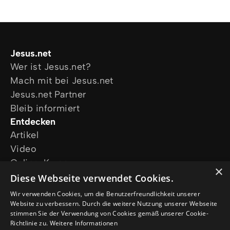
Jesus.net
Wer ist Jesus.net?
Mach mit bei Jesus.net
Jesus.net Partner
Bleib informiert
Entdecken
Artikel
Video
Online-Kurse
×
Unsere Projekte
Diese Webseite verwendet Cookies.
Ich wünsche mir Gebet
Wir verwenden Cookies, um die Benutzerfreundlichkeit unserer
Ich habe eine Frage
Website zu verbessern. Durch die weitere Nutzung unserer Webseite
stimmen Sie der Verwendung von Cookies gemäß unserer Cookie-
Folge uns
Richtlinie zu.
Weitere Informationen