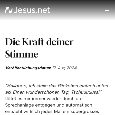
Entd
Je
Th
Cho
Die Kraft deiner
Tägl
And
Stimme
I
Gla
wac
Veröffentlichungsdatum
17. Aug 2024
Kont
“Halloooo, ich stelle das Päckchen einfach unten
ab. Einen wunderschönen Tag, Tschüüüüüss!”
flötet es mir immer wieder durch die
Sprechanlage entgegen und automatisch
entsteht wirklich jedes Mal ein supergrosses