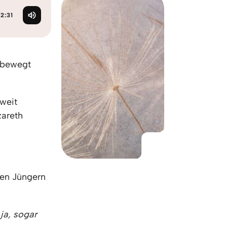
KO
Korean
MG
Malagas
/
2:31
MM
Burmes
NL
Dutch
NL
Flemish
egbewegt
NO
Norwegi
PT
Portugue
RO
Romania
weit
RU
Russian
zareth
SV
Swedish
TA
Tamil
TH
Thai
TL
Tagalog
nen Jüngern
TL
Taglish
TR
Turkish
UK
Ukrainian
–
ja, sogar
UR
Urdu