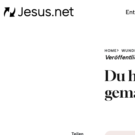
Ent
HOME
WUND
Veröffent
Du h
gema
Teilen