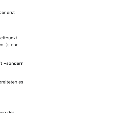
er erst
Zeitpunkt
n. (siehe
ft –
sondern
reiteten es
tung des