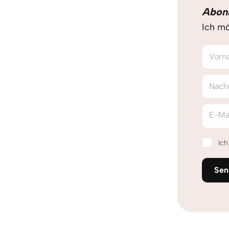
Abon
Ich mö
Vorn
Nach
E-Ma
Ic
Sen