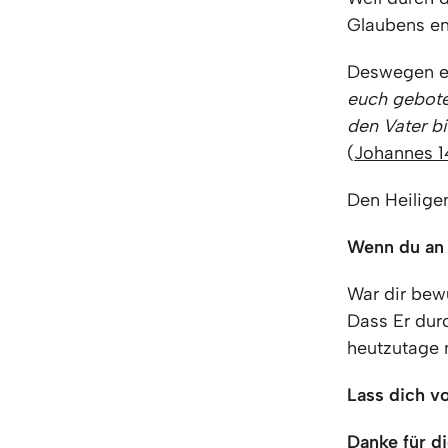
Glaubens en
Deswegen er
euch gebot
den Vater bi
(
Johannes 1
Den Heiligen
Wenn du an 
War dir bew
Dass Er dur
heutzutage 
Lass dich vo
Danke für di