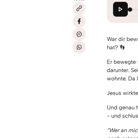
War dir bew
hat? 👣
Er bewegte 
darunter. S
wohnte. Da 
Jesus wirkte
Und genau h
- und schlus
“Wer an mich