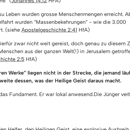
re.”
(
Johannes 14:12
HFA)
u Leben wurden grosse Menschenmengen erreicht. Ab
fahrt wurden “Massenbekehrungen” - wie die 3.000
t. (siehe
Apostelgeschichte 2:41
HfA)
ierfür zwar nicht weit gereist, doch genau zu diesem 
 Menschen aus der ganzen Welt(!) in Jerusalem getroffe
hichte 2:5
HfA)
en Werke” liegen nicht in der Strecke, die jemand läu
hweite dessen, was der Heilige Geist daraus macht.
 das Fundament. Er war lokal anwesend.Die Jünger verb
en Helfer, den Heiligen Geist, eine explosive Ausbrei