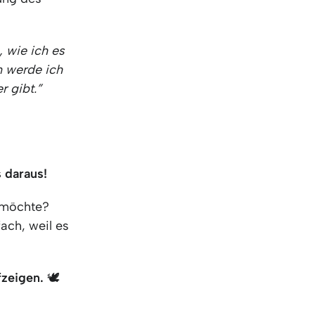
, wie ich es
 werde ich
r gibt.”
 daraus!
 möchte?
ach, weil es
fzeigen.
🕊️