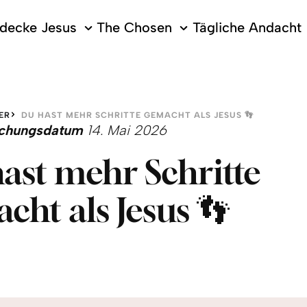
decke Jesus
The Chosen
Tägliche Andacht
ER
DU HAST MEHR SCHRITTE GEMACHT ALS JESUS 👣
lichungsdatum
14. Mai 2026
ast mehr Schritte
cht als Jesus 👣