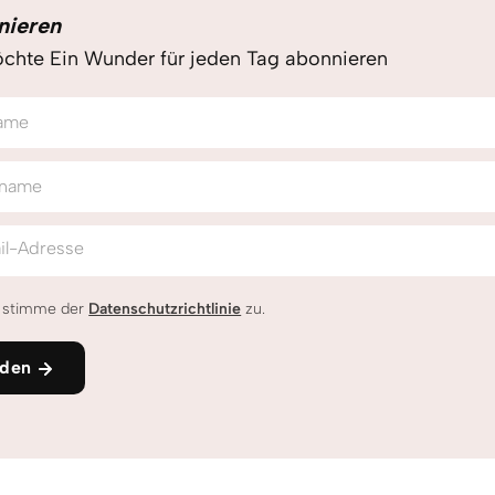
nieren
chte Ein Wunder für jeden Tag abonnieren
ame
name
il-Adresse
h stimme der
Datenschutzrichtlinie
zu.
den