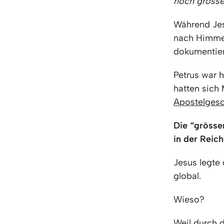
noch grösse
Während Jes
nach Himmel
dokumentier
Petrus war h
hatten sich
Apostelgesc
Die “grösser
in der Reic
Jesus legte
global.
Wieso?
Weil durch d