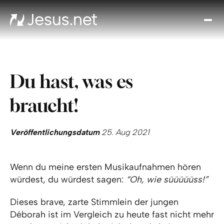
Entd
Je
Th
Cho
Du hast, was es
Tägl
And
braucht!
I
Gla
wac
Veröffentlichungsdatum
25. Aug 2021
Kont
Wenn du meine ersten Musikaufnahmen hören
würdest, du würdest sagen:
“Oh, wie süüüüüss!”
Dieses brave, zarte Stimmlein der jungen
Déborah ist im Vergleich zu heute fast nicht mehr