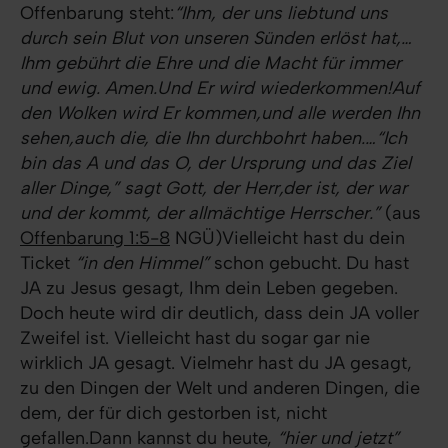
Offenbarung steht:
“Ihm, der uns liebt
und uns
durch sein Blut von unseren Sünden erlöst hat,
…
Ihm gebührt die Ehre und die Macht für immer
und ewig. Amen.
Und Er wird wiederkommen!
Auf
den Wolken wird Er kommen,
und alle werden Ihn
sehen,
auch die, die Ihn durchbohrt haben.
…
“Ich
bin das A und das O, der Ursprung und das Ziel
aller Dinge,” sagt Gott, der Herr,
der ist, der war
und der kommt, der allmächtige Herrscher.”
(aus
Offenbarung 1:5-8
NGÜ)Vielleicht hast du dein
Ticket
“in den Himmel”
schon gebucht. Du hast
JA zu Jesus gesagt, Ihm dein Leben gegeben.
Doch heute wird dir deutlich, dass dein JA voller
Zweifel ist. Vielleicht hast du sogar gar nie
wirklich JA gesagt. Vielmehr hast du JA gesagt,
zu den Dingen der Welt und anderen Dingen, die
dem, der für dich gestorben ist, nicht
gefallen.Dann kannst du heute,
“hier und jetzt”