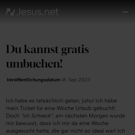
Entd
Je
Th
Cho
Du kannst gratis
Tägl
And
umbuchen!
I
Gla
wac
Veröffentlichungsdatum
16. Sep 2023
Kont
Ich habe es tatsächlich getan, juhu! Ich habe
mein Ticket für eine Woche Urlaub gebucht!
Doch
“oh Schreck”
, am nächsten Morgen wurde
mir bewusst, dass ich mir da eine Woche
ausgesucht hatte, die gar nicht so ideal war! Ich