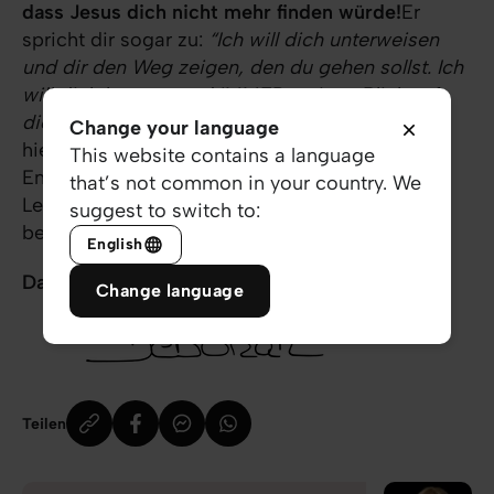
dass Jesus dich nicht mehr finden würde!
Er
spricht dir sogar zu:
“Ich will dich unterweisen
und dir den Weg zeigen, den du gehen sollst. Ich
will dich beraten und IMMER meinen Blick auf
dich richten.”
(
Psalm 32:8
NGÜ)Geh heute den
Change your language
hierfür notwendigen Schritt. Triff eine
This website contains a language
Entscheidung, die womöglich dein
komplettes
that’s not common in your country. We
Leben - zum Besseren - verändern wird! Und
suggest to switch to:
besiegle sie durch ein Gebet.
English
Danke für dich!
Change language
Teilen