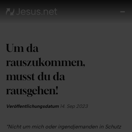
Entd
Je
Th
Cho
Um da
Tägl
And
rauszukommen,
I
Gla
musst du da
wac
Kont
rausgehen!
Veröffentlichungsdatum
14. Sep 2023
“Nicht um mich oder irgendjemanden in Schutz