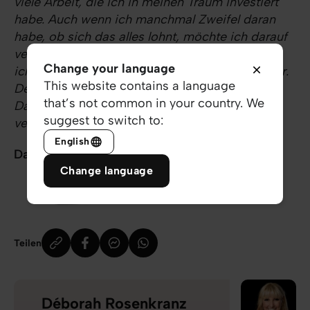
viele Arbeit, die ich in meinen Traum investiert
habe. Auch wenn ich manchmal Zweifel daran
habe, ob sich das alles lohnt, möchte ich darauf
vertrauen, dass der Tag kommen wird, an dem
Change your language
ich erkennen werde, dass es alle Mühe wert war.
This website contains a language
Der Tag, an dem ich den Durchbruch erlebe!
that’s not common in your country. We
Danke, dass du mich segnen möchtest! Ich
suggest to switch to:
vertraue dir! Amen!”
English
Danke für dich!
Change language
Teilen
Déborah Rosenkranz