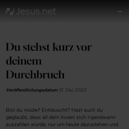
Entd
Je
Th
Cho
Du stehst kurz vor
Tägl
And
deinem
I
Gla
Durchbruch
wac
Kont
Veröffentlichungsdatum
10. Dez 2023
Bist du müde? Enttäuscht? Hast auch du
geglaubt, dass all dein Invest sich irgendwann
auszahlen würde, nur um heute dazustehen und