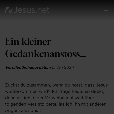
Entd
Je
Th
Cho
Ein kleiner
Tägl
And
Gedankenanstoss…
I
Gla
wac
Veröffentlichungsdatum
5. Jan 2024
Kont
Zuckst du zusammen, wenn du hörst, dass Jesus
wiederkommen wird? Ich frage heute so direkt,
denn als ich in der Vorweihnachtszeit über
folgenden Vers stolperte, las ich ihn mit anderen
Augen, als sonst: