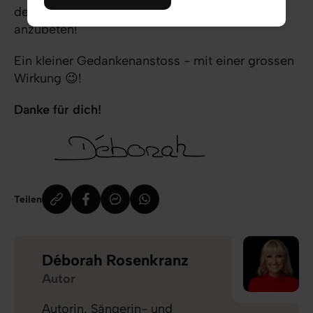
deinen König heute schon - in all deinem Tun -
anzubeten!
Ein kleiner Gedankenanstoss - mit einer grossen
Wirkung 😉!
Danke für dich!
Teilen
Déborah Rosenkranz
Autor
Autorin, Sängerin- und