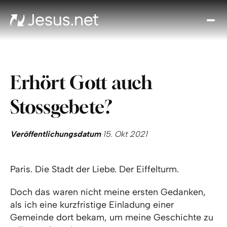
Entd
Je
Th
Cho
Erhört Gott auch
Tägl
And
Stossgebete?
I
Gla
wac
Veröffentlichungsdatum
15. Okt 2021
Kont
Paris. Die Stadt der Liebe. Der Eiffelturm.
Doch das waren nicht meine ersten Gedanken,
als ich eine kurzfristige Einladung einer
Gemeinde dort bekam, um meine Geschichte zu