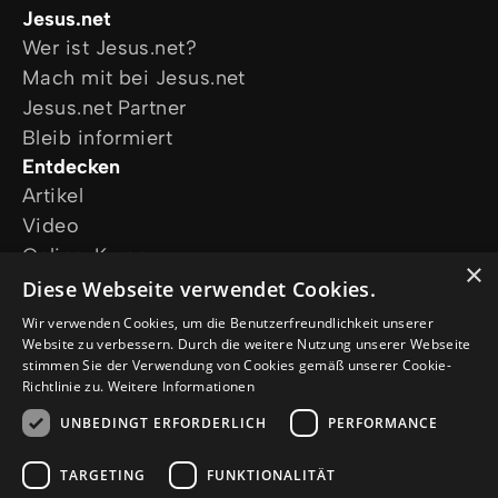
Jesus.net
Wer ist Jesus.net?
Mach mit bei Jesus.net
Jesus.net Partner
Bleib informiert
Entdecken
Artikel
Video
Online-Kurse
×
Unsere Projekte
Diese Webseite verwendet Cookies.
Ich wünsche mir Gebet
Wir verwenden Cookies, um die Benutzerfreundlichkeit unserer
Ich habe eine Frage
Website zu verbessern. Durch die weitere Nutzung unserer Webseite
stimmen Sie der Verwendung von Cookies gemäß unserer Cookie-
Folge uns
Richtlinie zu.
Weitere Informationen
UNBEDINGT ERFORDERLICH
PERFORMANCE
TARGETING
FUNKTIONALITÄT