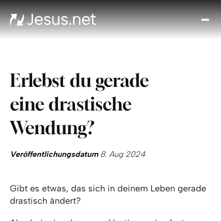
Entd
Je
Th
Cho
Erlebst du gerade
Tägl
And
eine drastische
I
Gla
Wendung?
wac
Kont
Veröffentlichungsdatum
8. Aug 2024
Gibt es etwas, das sich in deinem Leben gerade
drastisch ändert?