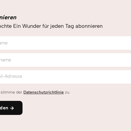
nieren
chte Ein Wunder für jeden Tag abonnieren
ame
name
il-Adresse
h stimme der
Datenschutzrichtlinie
zu.
den