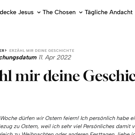
decke Jesus
The Chosen
Tägliche Andacht
ER
ERZÄHL MIR DEINE GESCHICHTE
lichungsdatum
11. Apr 2022
hl mir deine Geschi
Woche dürfen wir Ostern feiern! Ich persönlich habe e
ezug zu Ostern, weil ich sehr viel Persönliches damit v
leich zu Weihnachten oder anderen Festtagen, liebe ic