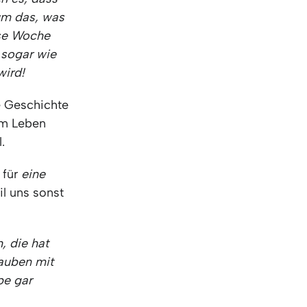
KO
Korean
 um das, was
MG
Malagas
se Woche
MM
Burmes
 sogar wie
NL
Dutch
wird!
NL
Flemish
NO
Norwegi
e Geschichte
PT
Portugue
em Leben
RO
Romania
l.
RU
Russian
SV
Swedish
 für
eine
TA
Tamil
l uns sonst
TH
Thai
TL
Tagalog
TL
Taglish
, die hat
TR
Turkish
lauben mit
UK
Ukrainian
be gar
UR
Urdu