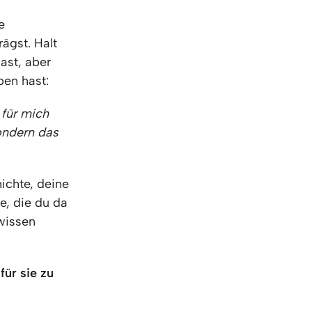
e
rägst. Halt
ast, aber
ben hast:
 für mich
ondern das
ichte, deine
e, die du da
 wissen
für sie zu