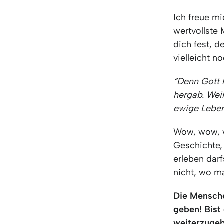
Ich freue mi
wertvollste 
dich fest, d
vielleicht n
“Denn Gott h
hergab. Wei
ewige Lebe
Wow, wow, w
Geschichte, 
erleben dar
nicht, wo ma
Die Menschen
geben! Bist
weiterzuge