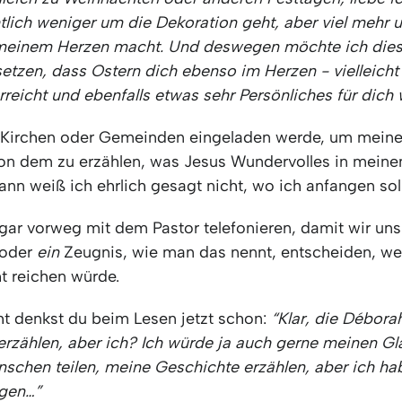
htlich weniger um die Dekoration geht, aber viel mehr
 meinem Herzen macht. Und deswegen möchte ich die
setzen, dass Ostern dich ebenso im Herzen - vielleicht
rreicht und ebenfalls etwas sehr Persönliches für dich 
 Kirchen oder Gemeinden eingeladen werde, um mein
on dem zu erzählen, was Jesus Wundervolles in mein
ann weiß ich ehrlich gesagt nicht, wo ich anfangen sol
gar vorweg mit dem Pastor telefonieren, damit wir uns
 oder
ein
Zeugnis, wie man das nennt, entscheiden, wei
ht reichen würde.
ht denkst du beim Lesen jetzt schon:
“Klar, die Déborah
 erzählen, aber ich? Ich würde ja auch gerne meinen G
schen teilen, meine Geschichte erzählen, aber ich ha
agen…”