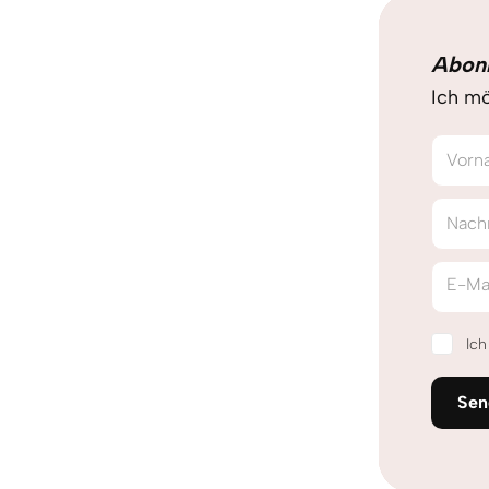
Abon
Ich mö
Vorn
Nach
E-Ma
Ic
Sen