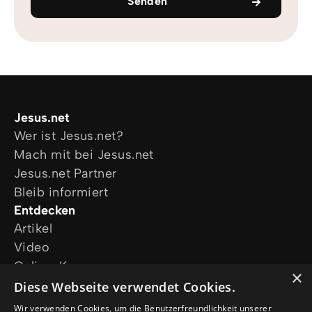
Senden
Jesus.net
Wer ist Jesus.net?
Mach mit bei Jesus.net
Jesus.net Partner
Bleib informiert
Entdecken
Artikel
Video
Online-Kurse
×
Unsere Projekte
Diese Webseite verwendet Cookies.
Ich wünsche mir Gebet
Wir verwenden Cookies, um die Benutzerfreundlichkeit unserer