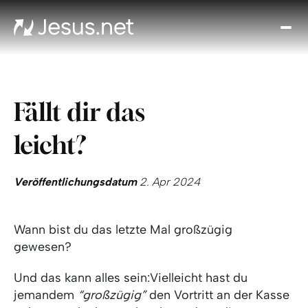
Entd
Je
Th
Cho
Fällt dir das
Tägl
And
leicht?
I
Gla
wac
Veröffentlichungsdatum
2. Apr 2024
Kont
Wann bist du das letzte Mal großzügig
gewesen?
Und das kann alles sein:Vielleicht hast du
jemandem
“großzügig”
den Vortritt an der Kasse