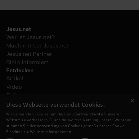
Jesus.net
Wer ist Jesus.net?
Mach mit bei Jesus.net
Jesus.net Partner
Bleib informiert
Entdecken
Artikel
Video
Online-Kurse
×
Unsere Projekte
Diese Webseite verwendet Cookies.
Ich wünsche mir Gebet
Wir verwenden Cookies, um die Benutzerfreundlichkeit unserer
Ich habe eine Frage
Website zu verbessern. Durch die weitere Nutzung unserer Webseite
stimmen Sie der Verwendung von Cookies gemäß unserer Cookie-
Folge uns
Richtlinie zu.
Weitere Informationen