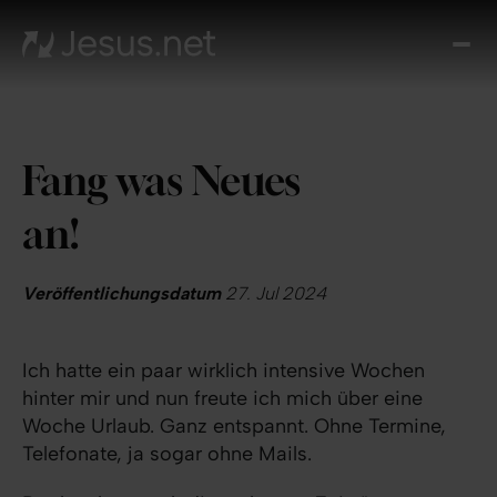
Entd
Je
Th
Cho
Fang was Neues
Tägl
And
an!
I
Gla
wac
Veröffentlichungsdatum
27. Jul 2024
Kont
Ich hatte ein paar wirklich intensive Wochen
hinter mir und nun freute ich mich über eine
Woche Urlaub. Ganz entspannt. Ohne Termine,
Telefonate, ja sogar ohne Mails.