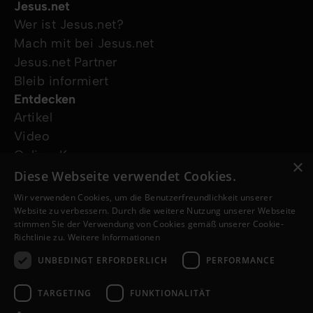
Jesus.net
Wer ist Jesus.net?
Mach mit bei Jesus.net
Jesus.net Partner
Bleib informiert
Entdecken
Artikel
Video
Online-Kurse
×
Unsere Projekte
Diese Webseite verwendet Cookies.
Ich wünsche mir Gebet
Wir verwenden Cookies, um die Benutzerfreundlichkeit unserer
Ich habe eine Frage
Website zu verbessern. Durch die weitere Nutzung unserer Webseite
stimmen Sie der Verwendung von Cookies gemäß unserer Cookie-
Folge uns
Richtlinie zu.
Weitere Informationen
UNBEDINGT ERFORDERLICH
PERFORMANCE
TARGETING
FUNKTIONALITÄT