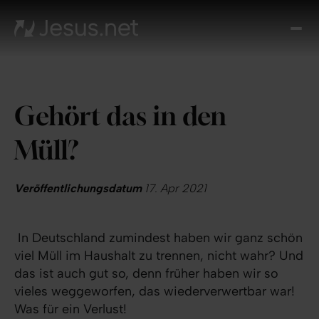
Entd
Je
Th
Cho
Gehört das in den
Tägl
And
Müll?
I
Gla
wac
Veröffentlichungsdatum
17. Apr 2021
Kont
In Deutschland zumindest haben wir ganz schön
viel Müll im Haushalt zu trennen, nicht wahr? Und
das ist auch gut so, denn früher haben wir so
vieles weggeworfen, das wiederverwertbar war!
Was für ein Verlust!