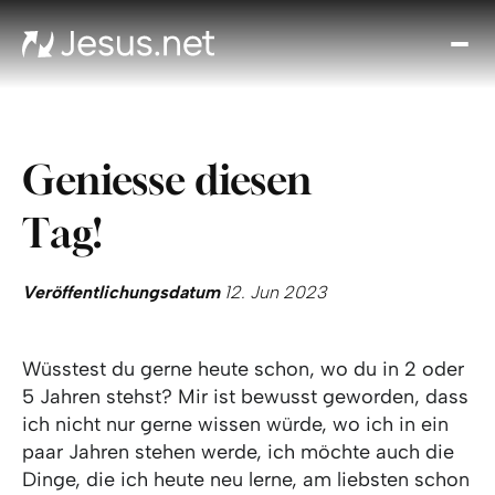
Entd
Je
Th
Cho
Geniesse diesen
Tägl
And
Tag!
I
Gla
wac
Veröffentlichungsdatum
12. Jun 2023
Kont
Wüsstest du gerne heute schon, wo du in 2 oder
5 Jahren stehst? Mir ist bewusst geworden, dass
ich nicht nur gerne wissen würde, wo ich in ein
paar Jahren stehen werde, ich möchte auch die
Dinge, die ich heute neu lerne, am liebsten schon