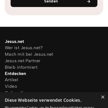
Senden
Jesus.net
Wer ist Jesus.net?
Mach mit bei Jesus.net
Jesus.net Partner
Bleib informiert
Entdecken
Artikel
Video
Online-Kurse
×
Unsere Projekte
Diese Webseite verwendet Cookies.
Ich wünsche mir Gebet
Wir verwenden Cookies, um die Benutzerfreundlichkeit unserer