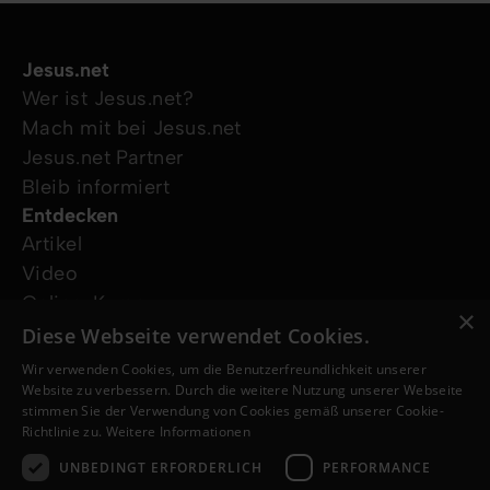
Jesus.net
Wer ist Jesus.net?
Mach mit bei Jesus.net
Jesus.net Partner
Bleib informiert
Entdecken
Artikel
Video
Online-Kurse
×
Unsere Projekte
Diese Webseite verwendet Cookies.
Ich wünsche mir Gebet
Wir verwenden Cookies, um die Benutzerfreundlichkeit unserer
Ich habe eine Frage
Website zu verbessern. Durch die weitere Nutzung unserer Webseite
stimmen Sie der Verwendung von Cookies gemäß unserer Cookie-
Folge uns
Richtlinie zu.
Weitere Informationen
UNBEDINGT ERFORDERLICH
PERFORMANCE