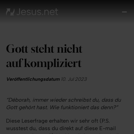
Entd
Je
Th
Cho
Gott steht nicht
Tägl
And
auf kompliziert
I
Gla
wac
Veröffentlichungsdatum
10. Jul 2023
Kont
“Déborah, immer wieder schreibst du, dass du
Gott gehört hast. Wie funktioniert das denn?”
Diese Leserfrage erhalten wir sehr oft (P.S.
wusstest du, dass du direkt auf diese E-mail