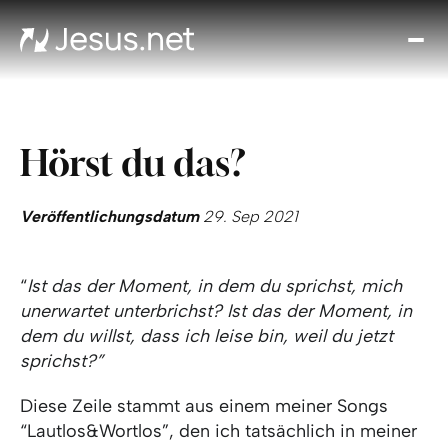
Entd
Je
Th
Cho
Hörst du das?
Tägl
And
I
Veröffentlichungsdatum
29. Sep 2021
Gla
wac
“
Ist das der Moment, in dem du sprichst, mich
Kont
unerwartet unterbrichst? Ist das der Moment, in
dem du willst, dass ich leise bin, weil du jetzt
sprichst?”
Diese Zeile stammt aus einem meiner Songs
“Lautlos&Wortlos”, den ich tatsächlich in meiner