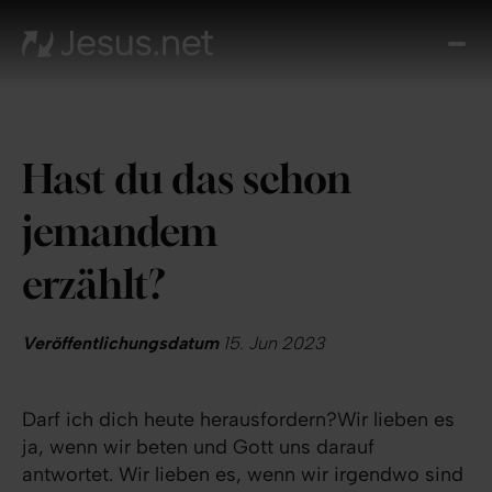
Entd
Je
Th
Cho
Hast du das schon
Tägl
And
jemandem
I
Gla
erzählt?
wac
Kont
Veröffentlichungsdatum
15. Jun 2023
Darf ich dich heute herausfordern?Wir lieben es
ja, wenn wir beten und Gott uns darauf
antwortet. Wir lieben es, wenn wir irgendwo sind