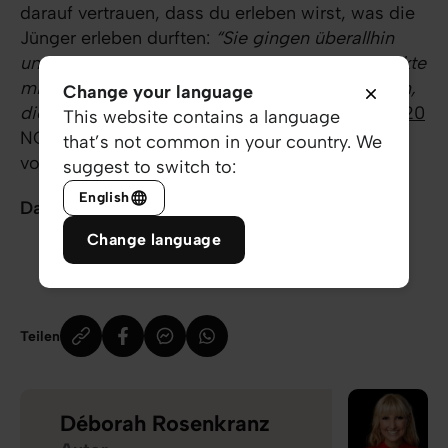
darauf vertrauen, dass du erleben wirst, was die
Jünger erleben durften:
“Sie gingen überallhin
und verkündeten das Evangelium. Der Herr wirkte
mit und bekräftigte das Wort durch die Zeichen,
Change your language
die die Verkündigung begleiteten.”
(
Markus 16:20
This website contains a language
NGÜ)Sei mutig! Und freu dich auf einen Tag
that’s not common in your country. We
voller WUNDER-voller Begegnungen!
suggest to switch to:
English
Danke für dich!
Change language
Teilen
Déborah Rosenkranz