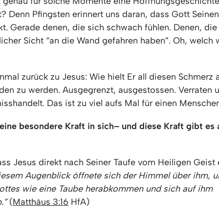
st genau für solche Momente eine Hoffnungsgeschichte
? Denn Pfingsten erinnert uns daran, dass Gott Seinen
kt. Gerade denen, die sich schwach fühlen. Denen, die
icher Sicht “an die Wand gefahren haben”. Oh, welch 
nmal zurück zu Jesus: Wie hielt Er all diesen Schmerz 
den zu werden. Ausgegrenzt, ausgestossen. Verraten un
isshandelt. Das ist zu viel aufs Mal für einen Mensche
eine besondere Kraft in sich
– und diese Kraft gibt es 
ass Jesus direkt nach Seiner Taufe vom Heiligen Geist e
diesem Augenblick öffnete sich der Himmel über ihm, u
ottes wie eine Taube herabkommen und sich auf ihm
.”
(
Matthäus 3:16
HfA)