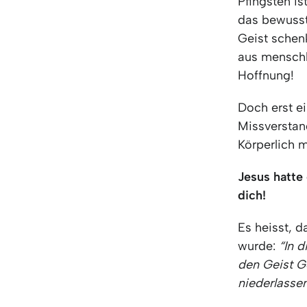
Pfingsten i
das bewusst
Geist schen
aus menschl
Hoffnung!
Doch erst ei
Missverstan
Körperlich m
Jesus hatte 
dich!
Es heisst, d
wurde:
“In 
den Geist G
niederlassen