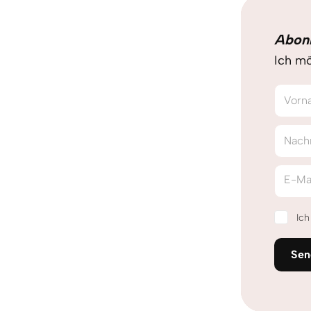
Abon
Ich mö
Vorn
Nach
E-Ma
Ic
Sen