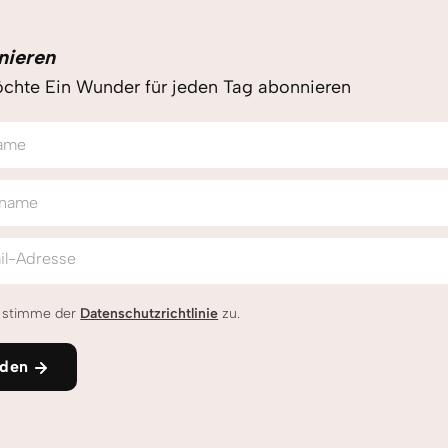
nieren
chte Ein Wunder für jeden Tag abonnieren
ame
name
il-Adresse
h stimme der
Datenschutzrichtlinie
zu.
den