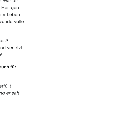
! War dir
 Heiligen
 ihr Leben
wundervolle
aus?
d verletzt.
n!
auch für
rfüllt
nd er sah