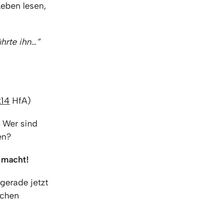
Leben lesen,
ührte ihn…”
:14
HfA)
. Wer sind
en?
 macht!
gerade jetzt
schen