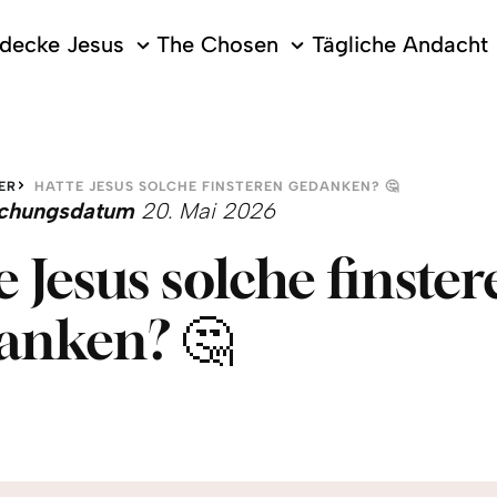
decke Jesus
The Chosen
Tägliche Andacht
ER
HATTE JESUS SOLCHE FINSTEREN GEDANKEN? 🤔
lichungsdatum
20. Mai 2026
e Jesus solche finste
anken? 🤔