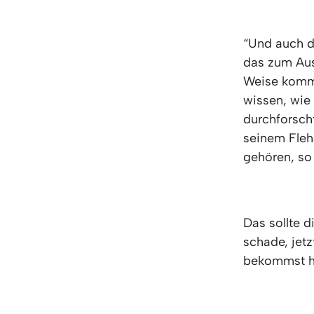
“Und auch de
das zum Aus
Weise kommt 
wissen, wie 
durchforsch
seinem Flehe
gehören, so e
Das sollte d
schade, jet
bekommst hi