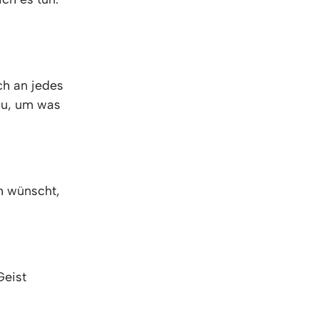
KO
Korean
MG
Malagas
MM
Burmes
NL
Dutch
NL
Flemish
ch an jedes
NO
Norwegi
du, um was
PT
Portugue
RO
Romania
RU
Russian
SV
Swedish
h wünscht,
TA
Tamil
TH
Thai
TL
Tagalog
TL
Taglish
TR
Turkish
Geist
UK
Ukrainian
UR
Urdu