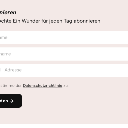
nieren
chte Ein Wunder für jeden Tag abonnieren
ame
name
il-Adresse
h stimme der
Datenschutzrichtlinie
zu.
den