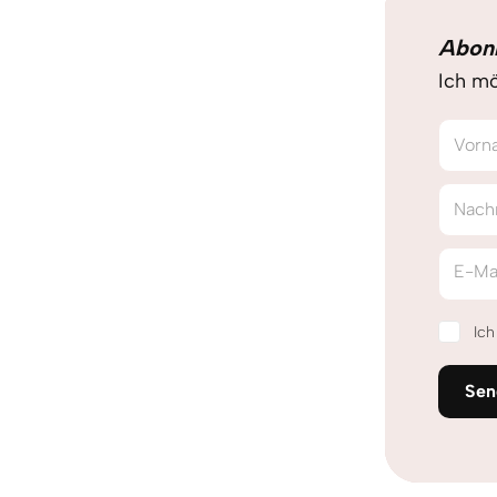
Abon
Ich mö
Vorn
Nach
E-Ma
Ic
Sen