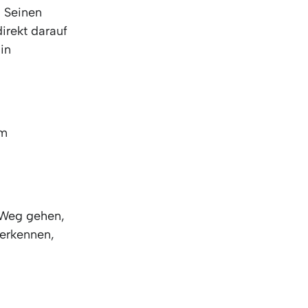
, Seinen
irekt darauf
 in
hm
 Weg gehen,
u erkennen,