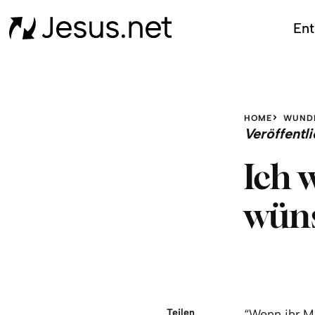
Ent
HOME
WUND
Veröffent
Ich 
wün
Teilen
“Wenn ihr M