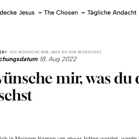
decke Jesus
The Chosen
Tägliche Andacht
ER
ICH WÜNSCHE MIR, WAS DU DIR WÜNSCHST
lichungsdatum
18. Aug 2022
wünsche mir, was du 
schst
ich in Meinem Namen um etwas bitten werdet, werde I