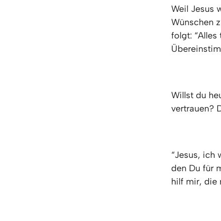
Weil Jesus w
Wünschen zu 
folgt: “Alles
Übereinstim
Willst du h
vertrauen? D
“Jesus, ich
den Du für m
hilf mir, di