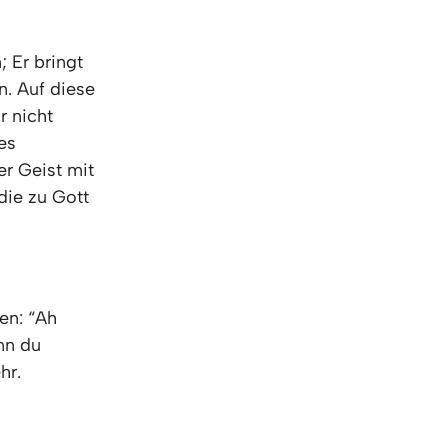
; Er bringt
. Auf diese
r nicht
les
r Geist mit
 die zu Gott
ken: “Ah
nn du
ehr.