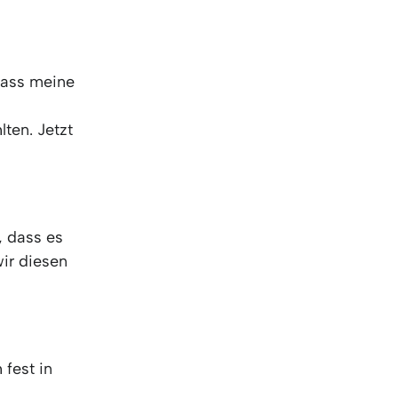
KO
Korean
MG
Malagas
MM
Burmes
NL
Dutch
dass meine
NL
Flemish
NO
Norwegi
lten. Jetzt
PT
Portugue
RO
Romania
RU
Russian
SV
Swedish
, dass es
TA
Tamil
ir diesen
TH
Thai
TL
Tagalog
TL
Taglish
TR
Turkish
UK
Ukrainian
 fest in
UR
Urdu