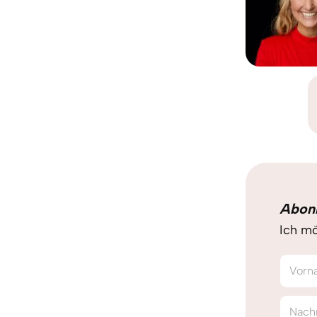
Abon
Ich mö
Vorn
Nach