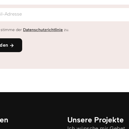
il-Adresse
h stimme der
Datenschutzrichtlinie
zu.
den
ken
Unsere Projekte
Ich wünsche mir Gebet