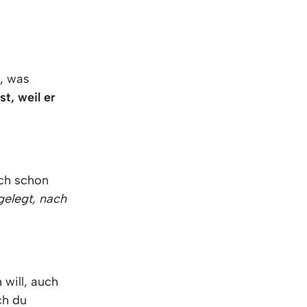
n, was
st, weil er
sch schon
gelegt, nach
 will, auch
ch du