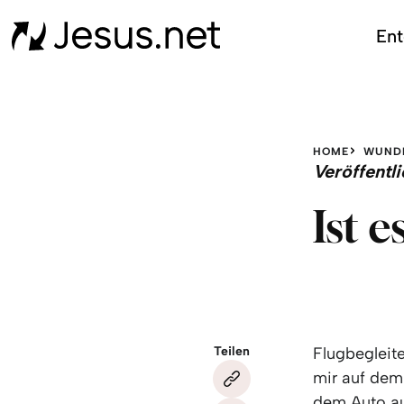
Ent
HOME
WUND
Veröffent
Ist 
Teilen
Flugbegleit
mir auf dem
dem Auto au