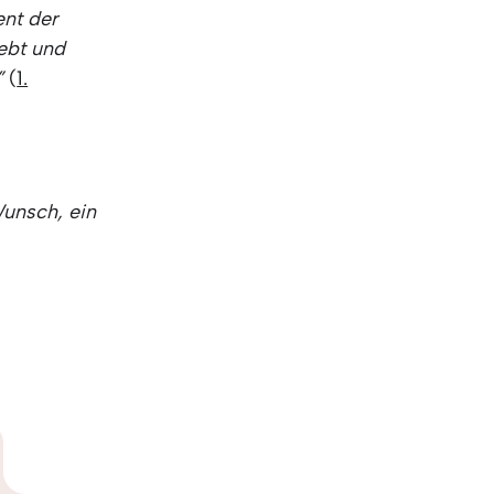
nt der
iebt und
”
(
1.
Wunsch, ein