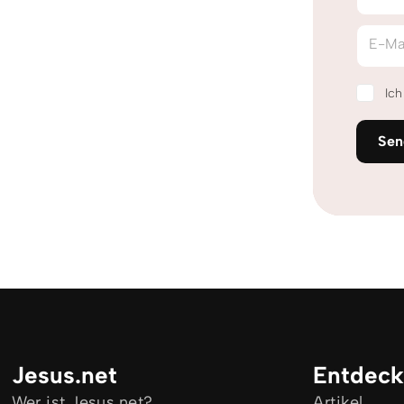
E-Ma
Ic
Sen
Jesus.net
Entdec
Wer ist Jesus.net?
Artikel