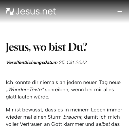
Entd
Je
Th
Cho
Jesus, wo bist Du?
Tägl
And
I
Veröffentlichungsdatum
25. Okt 2022
Gla
wac
Ich könnte dir niemals an jedem neuen Tag neue
Kont
„Wunder-Texte“
schreiben, wenn bei mir alles
glatt laufen würde.
Mir ist bewusst, dass es in meinem Leben immer
wieder mal einen Sturm
braucht
, damit ich mich
voller Vertrauen an Gott klammer und
selbst
das