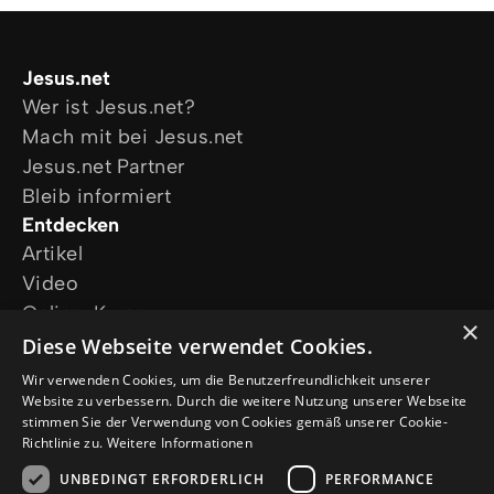
Jesus.net
Wer ist Jesus.net?
Mach mit bei Jesus.net
Jesus.net Partner
Bleib informiert
Entdecken
Artikel
Video
Online-Kurse
×
Unsere Projekte
Diese Webseite verwendet Cookies.
Ich wünsche mir Gebet
Wir verwenden Cookies, um die Benutzerfreundlichkeit unserer
Ich habe eine Frage
Website zu verbessern. Durch die weitere Nutzung unserer Webseite
stimmen Sie der Verwendung von Cookies gemäß unserer Cookie-
Folge uns
Richtlinie zu.
Weitere Informationen
UNBEDINGT ERFORDERLICH
PERFORMANCE