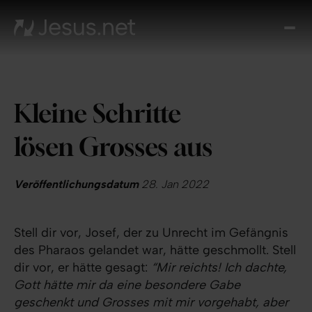
Entd
Je
Th
Cho
Kleine Schritte
Tägl
And
lösen Grosses aus
I
Gla
wac
Veröffentlichungsdatum
28. Jan 2022
Kont
Stell dir vor, Josef, der zu Unrecht im Gefängnis
des Pharaos gelandet war, hätte geschmollt. Stell
dir vor, er hätte gesagt:
“Mir reichts! Ich dachte,
Gott hätte mir da eine besondere Gabe
geschenkt und Grosses mit mir vorgehabt, aber