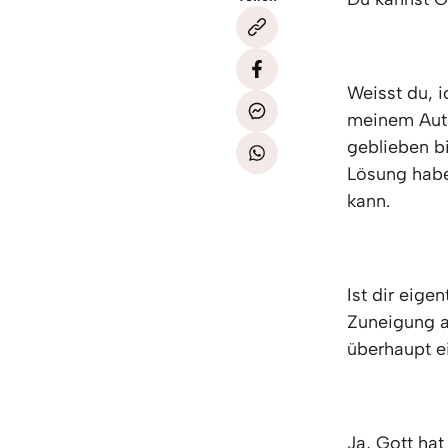
Weisst du, 
meinem Auto
geblieben b
Lösung habe
kann.
Ist dir eige
Zuneigung a
überhaupt e
Ja, Gott ha