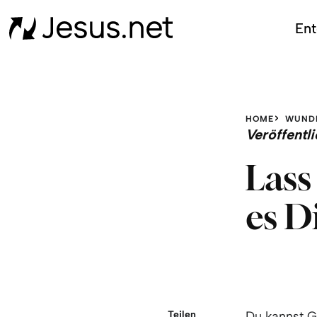
Ent
HOME
WUND
Veröffent
Las
es Di
Teilen
Du kannst G