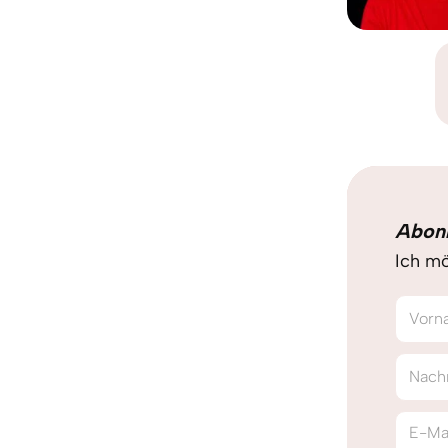
Abon
Ich mö
Vorn
Nach
E-Ma