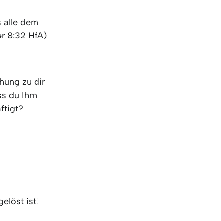
s alle dem
r 8:32
HfA)
hung zu dir
ss du Ihm
äftigt?
elöst ist!