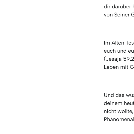
dir darüber
von Seiner 
Im Alten Tes
euch und eu
(
Jesaja 59:
Leben mit G
Und das wus
deinem heut
nicht wollt
Phänomenal