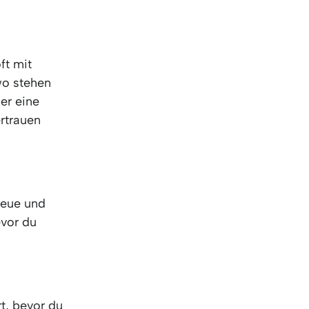
KO
Korean
MG
Malagas
MM
Burmes
NL
Dutch
ft mit
NL
Flemish
wo stehen
NO
Norwegi
er eine
PT
Portugue
rtrauen
RO
Romania
RU
Russian
SV
Swedish
TA
Tamil
Treue und
TH
Thai
vor du
TL
Tagalog
TL
Taglish
TR
Turkish
UK
Ukrainian
UR
Urdu
t, bevor du