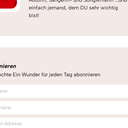
Autorin, Sängerin- und Songwriterin ...und
einfach jemand, dem DU sehr wichtig
bist!
nieren
chte Ein Wunder für jeden Tag abonnieren
ame
name
il-Adresse