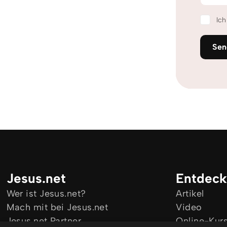
Ic
Sen
Jesus.net
Entdec
Wer ist Jesus.net?
Artikel
Mach mit bei Jesus.net
Video
Jesus.net Partner
Online-Kur