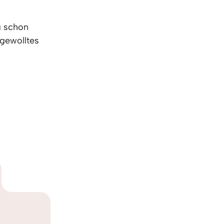
g schon
 gewolltes