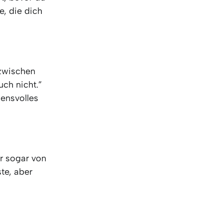
, die dich
 zwischen
ch nicht.”
ensvolles
Er sogar von
te, aber