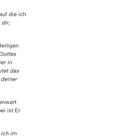
KO
Korean
MG
Malagas
uf die ich
MM
Burmes
 dir,
NL
Dutch
NL
Flemish
NO
Norwegi
Heiligen
PT
Portugue
Gottes
RO
Romania
er in
RU
Russian
utet das
SV
Swedish
 deiner
TA
Tamil
TH
Thai
TL
Tagalog
genwart
TL
Taglish
ei ist Er
TR
Turkish
UK
Ukrainian
 ich im
UR
Urdu