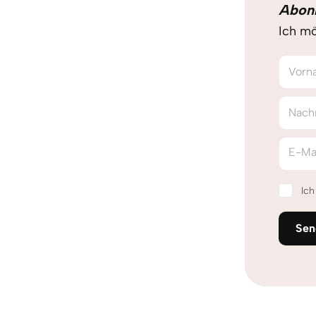
Abon
Ich mö
Vorn
Nach
E-Ma
Ic
Sen