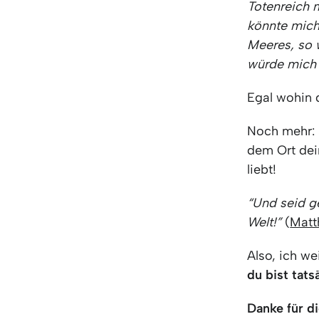
Totenreich 
könnte mich
Meeres, so 
würde mich 
Egal wohin 
Noch mehr: 
dem Ort dei
liebt!
“Und seid g
Welt!”
(
Matt
Also, ich we
du bist tats
Danke für di