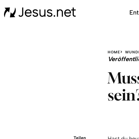
Ent
HOME
WUND
Veröffent
Muss
sein
Teilen
Hast du heut