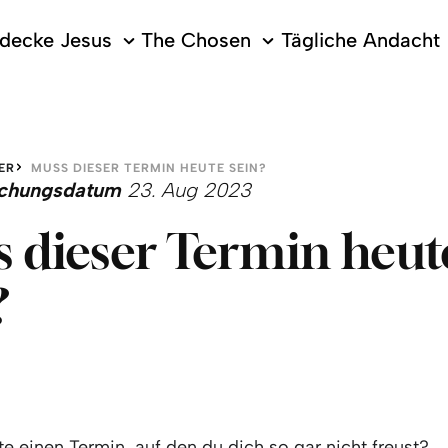
decke Jesus
The Chosen
Tägliche Andacht
ER
MUSS DIESER TERMIN HEUTE SEIN?
lichungsdatum
23. Aug 2023
 dieser Termin heut
?
e einen Termin, auf den du dich so gar nicht freust?