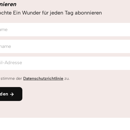
nieren
chte Ein Wunder für jeden Tag abonnieren
ame
name
il-Adresse
h stimme der
Datenschutzrichtlinie
zu.
den