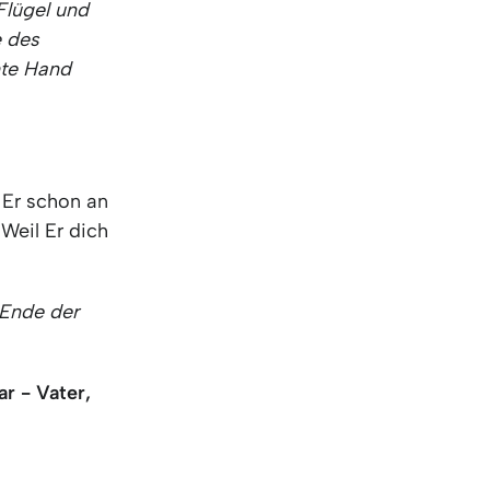
Flügel und
e des
hte Hand
 Er schon an
Weil Er dich
 Ende der
ar - Vater,