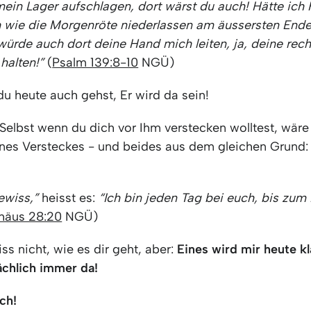
mein Lager aufschlagen, dort wärst du auch! Hätte ich 
 wie die Morgenröte niederlassen am äussersten End
würde auch dort deine Hand mich leiten, ja, deine rec
halten!”
(
Psalm 139:8-10
NGÜ)
du heute auch gehst, Er wird da sein!
Selbst wenn du dich vor Ihm verstecken wolltest, wäre
nes Versteckes - und beides aus dem gleichen Grund: 
ewiss,”
heisst es:
“Ich bin jeden Tag bei euch, bis zum
häus 28:20
NGÜ)
iss nicht, wie es dir geht, aber:
Eines wird mir heute kl
ächlich immer da!
ch!