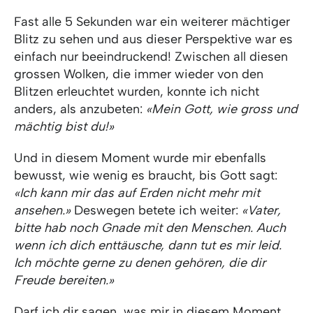
Fast alle 5 Sekunden war ein weiterer mächtiger
Blitz zu sehen und aus dieser Perspektive war es
einfach nur beeindruckend! Zwischen all diesen
grossen Wolken, die immer wieder von den
Blitzen erleuchtet wurden, konnte ich nicht
anders, als anzubeten:
«Mein Gott, wie gross und
mächtig bist du!»
Und in diesem Moment wurde mir ebenfalls
bewusst, wie wenig es braucht, bis Gott sagt:
«Ich kann mir das auf Erden nicht mehr mit
ansehen.»
Deswegen betete ich weiter:
«Vater,
bitte hab noch Gnade mit den Menschen. Auch
wenn ich dich enttäusche, dann tut es mir leid.
Ich möchte gerne zu denen gehören, die dir
Freude bereiten.»
Darf ich dir sagen, was mir in diesem Moment