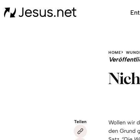
Ent
HOME
WUND
Veröffent
Nich
Teilen
Wollen wir 
den Grund g
Satz
“Die Wu