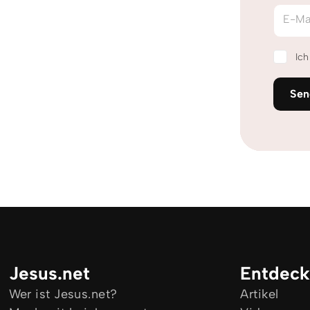
E-Ma
Ic
Sen
Jesus.net
Entdec
Wer ist Jesus.net?
Artikel