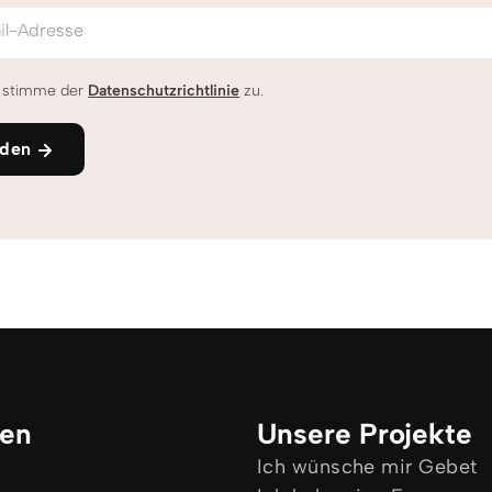
il-Adresse
h stimme der
Datenschutzrichtlinie
zu.
den
ken
Unsere Projekte
Ich wünsche mir Gebet