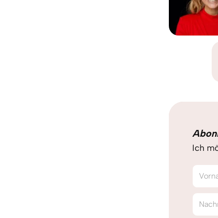
Abon
Ich mö
Vorn
Nach