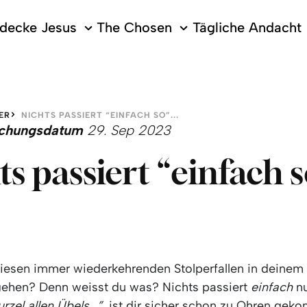
decke Jesus
The Chosen
Tägliche Andacht
ER
NICHTS PASSIERT “EINFACH SO”...
lichungsdatum
29. Sep 2023
ts passiert “einfach so
diesen immer wiederkehrenden Stolperfallen in deinem
ehen? Denn weisst du was? Nichts passiert
einfach
n
rzel allen Übels...”
ist dir sicher schon zu Ohren gek