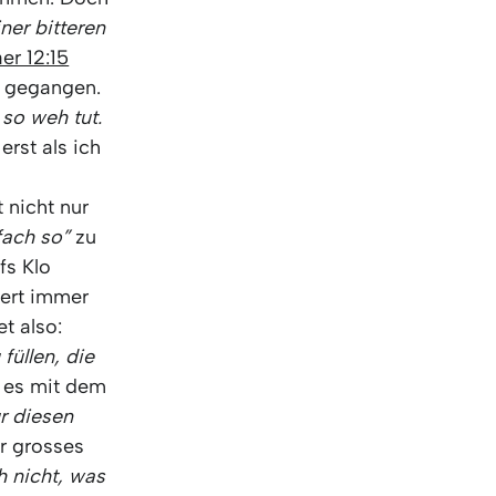
KO
Korean
ner bitteren
MG
Malagas
er 12:15
MM
Burmes
t gegangen.
NL
Dutch
 so weh tut.
NL
Flemish
rst als ich
NO
Norwegi
PT
Portugue
 nicht nur
RO
Romania
fach so”
zu
RU
Russian
fs Klo
SV
Swedish
iert immer
TA
Tamil
t also:
TH
Thai
füllen, die
TL
Tagalog
t es mit dem
TL
Taglish
r diesen
TR
Turkish
hr grosses
UK
Ukrainian
h nicht, was
UR
Urdu