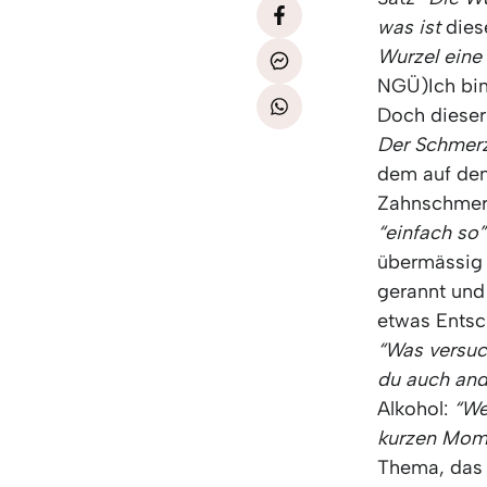
was ist
dies
Wurzel eine 
NGÜ)Ich bin
Doch dieser
Der Schmerz
dem auf den
Zahnschmerz
“einfach so”
übermässig 
gerannt und
etwas Ents
“Was versuc
du auch and
Alkohol:
“We
kurzen Mom
Thema, das 