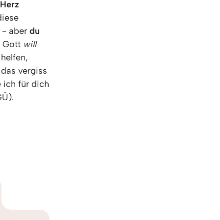
 Herz
diese
u - aber
du
! Gott
will
 helfen,
 das vergiss
 ich für dich
Ü).