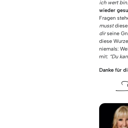
ich wert bin.
wieder gesu
Fragen steh
musst
diese
dir
seine Gn
diese Wurzel
niemals: Wei
mit:
“Du kan
Danke für di