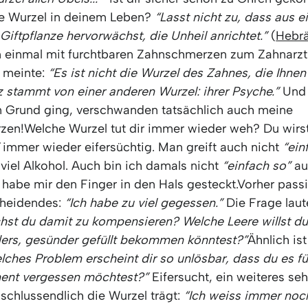
e Wurzel in deinem Leben?
“Lasst nicht zu, dass aus ei
Giftpflanze hervorwächst, die Unheil anrichtet.”
(
Hebrä
 einmal mit furchtbaren Zahnschmerzen zum Zahnarz
 meinte:
“Es ist nicht die Wurzel des Zahnes, die Ihnen
 stammt von einer anderen Wurzel: ihrer Psyche.”
Und e
 Grund ging, verschwanden tatsächlich auch meine
en!Welche Wurzel tut dir immer wieder weh? Du wirst
immer wieder eifersüchtig. Man greift auch nicht
“ein
viel Alkohol. Auch bin ich damals nicht
“einfach so”
au
 habe mir den Finger in den Hals gesteckt.Vorher pass
cheidendes:
“Ich habe zu viel gegessen.”
Die Frage laute
hst du damit zu kompensieren? Welche Leere willst du 
ers, gesünder gefüllt bekommen könntest?”
Ähnlich is
lches Problem erscheint dir so unlösbar, dass du es fü
ent vergessen möchtest?”
Eifersucht, ein weiteres se
schlussendlich die Wurzel trägt:
“Ich weiss immer noc