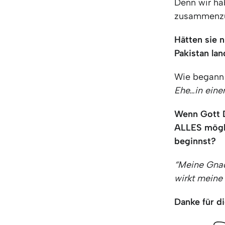
Denn wir ha
zusammenzub
Hätten sie 
Pakistan lan
Wie begann 
Ehe…in eine
Wenn Gott D
ALLES mögli
beginnst?
“Meine Gnad
wirkt meine 
Danke für di