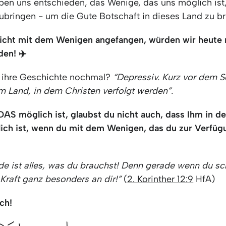
ben uns entschieden, das Wenige, das uns möglich ist
ringen - um die Gute Botschaft in dieses Land zu b
nicht mit dem Wenigen angefangen,
würden wir heute n
den! ✈️
ihre Geschichte nochmal?
“Depressiv. Kurz vor dem S
m Land, in dem Christen verfolgt werden”.
AS möglich ist, glaubst du nicht auch, dass Ihm in 
ch ist, wenn du mit dem Wenigen, das du zur Verfügu
e ist alles, was du brauchst!
Denn gerade wenn du sc
Kraft ganz besonders an dir!”
(
2. Korinther 12:9
HfA)
ch!