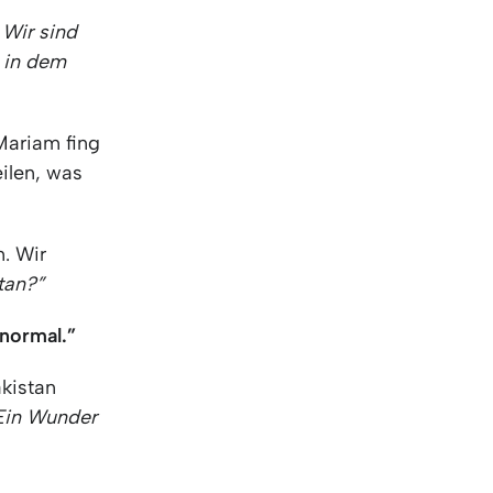
Wir sind
 in dem
Mariam fing
eilen, was
. Wir
stan?”
 normal.”
kistan
Ein Wunder