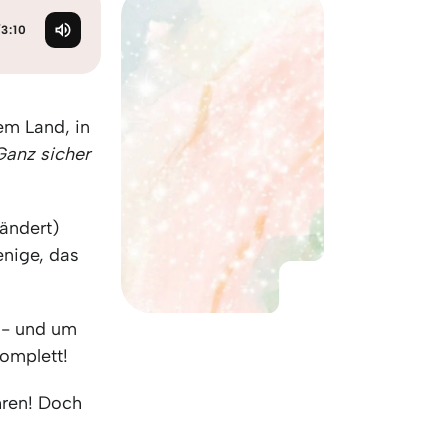
KO
Korean
MG
Malagas
/
3:10
MM
Burmes
NL
Dutch
NL
Flemish
nem Land, in
NO
Norwegi
Ganz sicher
PT
Portugue
RO
Romania
RU
Russian
ändert)
SV
Swedish
enige, das
TA
Tamil
TH
Thai
TL
Tagalog
e - und um
TL
Taglish
komplett!
TR
Turkish
hren! Doch
UK
Ukrainian
UR
Urdu