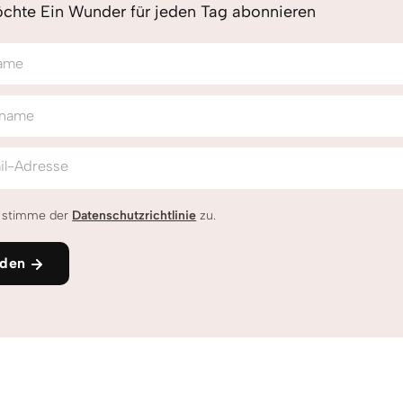
chte Ein Wunder für jeden Tag abonnieren
ame
name
il-Adresse
h stimme der
Datenschutzrichtlinie
zu.
den