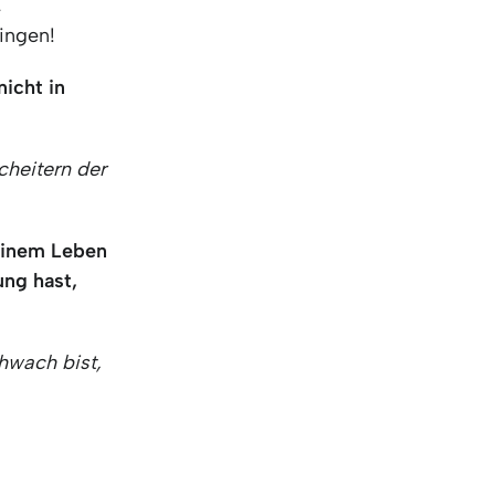
,
ringen!
icht in
cheitern der
deinem Leben
ng hast,
hwach bist,