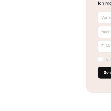
Ich mö
Vorn
Nach
E-Ma
Ic
Sen