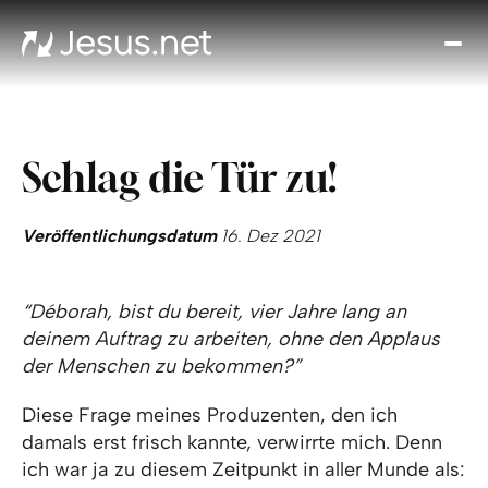
Entd
Je
Th
Cho
Schlag die Tür zu!
Tägl
And
I
Veröffentlichungsdatum
16. Dez 2021
Gla
wac
“Déborah, bist du bereit, vier Jahre lang an
Kont
deinem Auftrag zu arbeiten, ohne den Applaus
der Menschen zu bekommen?”
Diese Frage meines Produzenten, den ich
damals erst frisch kannte, verwirrte mich. Denn
ich war ja zu diesem Zeitpunkt in aller Munde als: