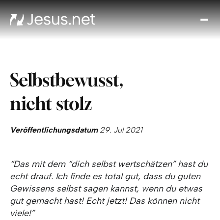
Entd
Je
Th
Cho
Selbstbewusst,
Tägl
And
nicht stolz
I
Gla
wac
Veröffentlichungsdatum
29. Jul 2021
Kont
“Das mit dem “dich selbst wertschätzen” hast du
echt drauf. Ich finde es total gut, dass du guten
Gewissens selbst sagen kannst, wenn du etwas
gut gemacht hast! Echt jetzt! Das können nicht
viele!”