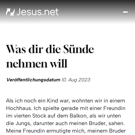
Entd
Je
Th
Cho
Was dir die Sünde
Tägl
And
nehmen will
I
Gla
wac
Veröffentlichungsdatum
10. Aug 2023
Kont
Als ich noch ein Kind war, wohnten wir in einem
Hochhaus. Ich spielte gerade mit einer Freundin
im vierten Stock auf dem Balkon, als wir unten
die Jungs, darunter auch meinen Bruder, sahen.
Meine Freundin ermutigte mich, meinem Bruder