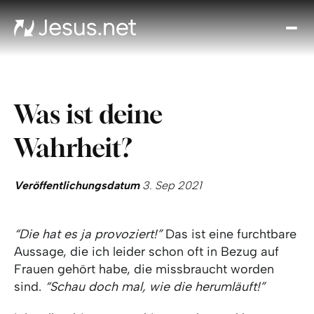
Entd
Je
Th
Cho
Was ist deine
Tägl
And
Wahrheit?
I
Gla
wac
Veröffentlichungsdatum
3. Sep 2021
Kont
“Die hat es ja provoziert!”
Das ist eine furchtbare
Aussage, die ich leider schon oft in Bezug auf
Frauen gehört habe, die missbraucht worden
sind.
“Schau doch mal, wie die herumläuft!”