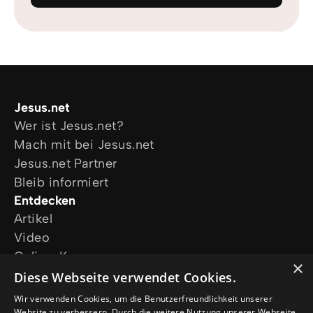
Jesus.net
Wer ist Jesus.net?
Mach mit bei Jesus.net
Jesus.net Partner
Bleib informiert
Entdecken
Artikel
Video
Online-Kurse
×
Unsere Projekte
Diese Webseite verwendet Cookies.
Ich wünsche mir Gebet
Wir verwenden Cookies, um die Benutzerfreundlichkeit unserer
Ich habe eine Frage
Website zu verbessern. Durch die weitere Nutzung unserer Webseite