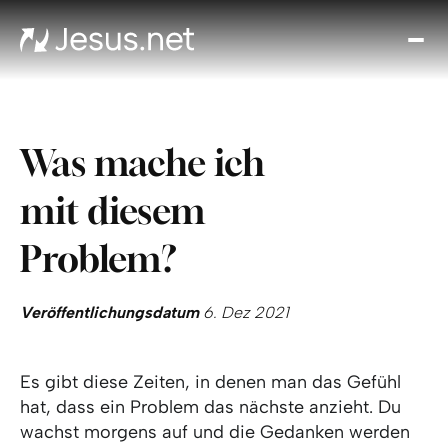
Entd
Je
Th
Cho
Was mache ich
Tägl
And
mit diesem
I
Gla
Problem?
wac
Kont
Veröffentlichungsdatum
6. Dez 2021
Es gibt diese Zeiten, in denen man das Gefühl
hat, dass ein Problem das nächste anzieht. Du
wachst morgens auf und die Gedanken werden