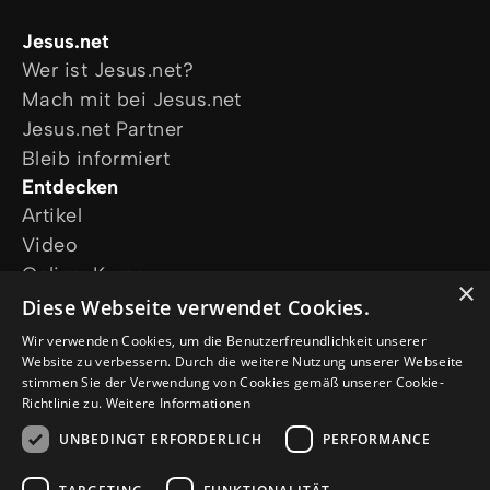
Jesus.net
Wer ist Jesus.net?
Mach mit bei Jesus.net
Jesus.net Partner
Bleib informiert
Entdecken
Artikel
Video
Online-Kurse
×
Unsere Projekte
Diese Webseite verwendet Cookies.
Ich wünsche mir Gebet
Wir verwenden Cookies, um die Benutzerfreundlichkeit unserer
Ich habe eine Frage
Website zu verbessern. Durch die weitere Nutzung unserer Webseite
stimmen Sie der Verwendung von Cookies gemäß unserer Cookie-
Folge uns
Richtlinie zu.
Weitere Informationen
UNBEDINGT ERFORDERLICH
PERFORMANCE