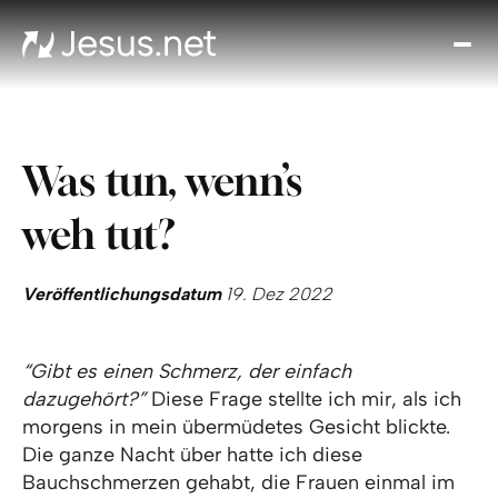
Entd
Je
Th
Cho
Was tun, wenn’s
Tägl
And
weh tut?
I
Gla
wac
Veröffentlichungsdatum
19. Dez 2022
Kont
“Gibt es einen Schmerz, der einfach
dazugehört?”
Diese Frage stellte ich mir, als ich
morgens in mein übermüdetes Gesicht blickte.
Die ganze Nacht über hatte ich diese
Bauchschmerzen gehabt, die Frauen einmal im