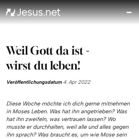
Entd
Je
Th
Cho
Weil Gott da ist -
Tägl
And
wirst du leben!
I
Gla
wac
Veröffentlichungsdatum
4. Apr 2022
Kont
Diese Woche möchte ich dich gerne mitnehmen
in Moses Leben. Was hat ihn angetrieben? Was
hat ihn zweifeln, was vertrauen lassen? Wo
musste er durchhalten, weil alle und alles gegen
ihn sprach? Was braucht es, um wie Mose sein